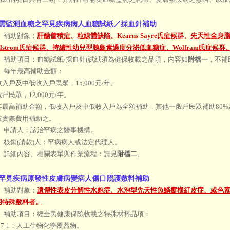
 需監測血糖之罕見疾病病人血糖試紙／
採血針補助
） 補助對象：
肝醣儲積症、粒線體缺陷、Kearns-Sayre氏症候群、先天性全身脂質
lstrom氏症候群、持續性幼兒型胰島素過度分泌低血糖症、Wolfram氏症候
） 補助項目：血糖試紙/採血針(試紙須為健保收載之品項，內容如
附檔一
，不補
） 每年最高補助金額：
低收入戶及中低收入戶民眾，15,000元/年。
一般戶民眾，12,000元/年。
 每年最高補助金額，低收入戶及中低收入戶為全額補助，其他一般戶民眾補助80
依實際費用補助之。
） 申請人：診治罕病之醫事機構。
） 核銷(請款)人：罕病病人或法定代理人。
） 詳細內容、相關表單與作業流程：請見
附檔二
。
 罕見疾病原發性皮膚病變病人傷口照護敷料補助
） 補助對象：
遺傳性表皮分解性水皰症、水泡型先天性魚鱗癬樣紅皮症、或色
用特殊敷料者。
） 補助項目：經全民健康保險收載之特殊材料品項：
A217-1：人工生物化學覆蓋物。