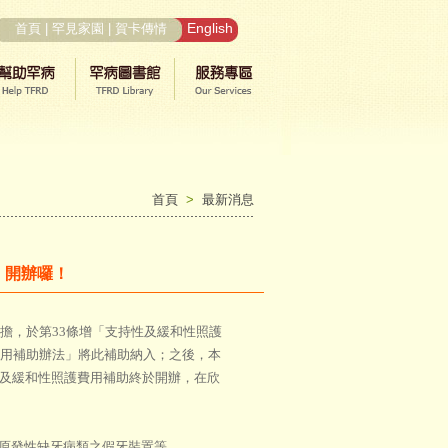
English
首頁
|
罕見家園
|
賀卡傳情
首頁
>
最新消息
，開辦囉！
擔，於第33條增「支持性及緩和性照護
費用補助辦法」將此補助納入；之後，本
性及緩和性照護費用補助終於開辦，在欣
原發性缺牙病類之假牙裝置等。