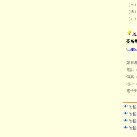
（三
（四）
（五
若
妥所
(
https
如有
電話: (
傳真: (
地址:
電子
附檔
附檔
附檔
附檔