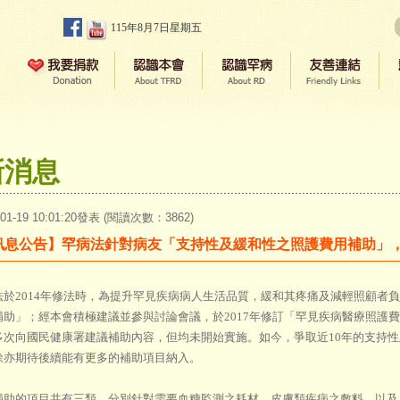
115年8月7日星期五
新消息
-01-19 10:01:20發表 (閱讀次數：3862)
訊息公告】罕病法針對病友「支持性及緩和性之照護費用補助」
法於2014年修法時，為提升罕見疾病病人生活品質，緩和其疼痛及減輕照顧者負
補助」；經本會積極建議並參與討論會議，於2017年修訂「罕見疾病醫療照護
多次向國民健康署建議補助內容，但均未開始實施。如今，爭取近10年的支持
餘亦期待後續能有更多的補助項目納入。
補助的項目共有三類，分別針對需要血糖監測之耗材、皮膚類疾病之敷料、以及