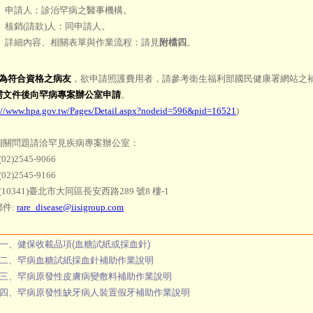
） 申請人：診治罕病之醫事機構。
 核銷(請款)人：同申請人。
） 詳細內容、相關表單與作業流程：請見
附檔四
。
為符合資格之病友
，欲申請照護費用者，請參考衛生福利部國民健康署網站之
需文件後向罕病專案辦公室申請
。
://www.hpa.gov.tw/Pages/Detail.aspx?nodeid=596&pid=16521
)
相關問題請洽罕見疾病專案辦公室：
02)2545-9066
02)2545-9166
 (10341)臺北市大同區長安西路289 號8 樓-1
郵件:
rare_disease@iisigroup.com
一、健保收載品項(血糖試紙或採血針)
二、罕病血糖試紙採血針補助作業說明
三、罕病原發性皮膚病變敷料補助作業說明
四、罕病原發性缺牙病人裝置假牙補助作業說明