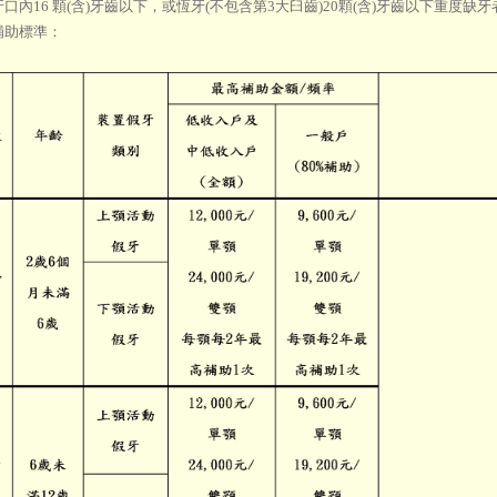
乳牙口內16 顆(含)牙齒以下，或恆牙(不包含第3大臼齒)20顆(含)牙齒以下重度
補助標準：