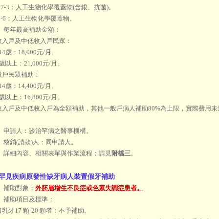
A217-3：人工生物化學覆蓋物(含銀、抗菌)。
A17-6：人工生物化學覆蓋物。
） 每年最高補助金額：
低收入戶及中低收入戶民眾：
0~14歲：18,000元/月。
15歲以上：21,000元/月。
一般戶民眾補助：
0~14歲：14,400元/月。
15歲以上：16,800元/月。
 低收入戶及中低收入戶為全額補助，其他一般戶病人補助80%為上限，實際費用
） 申請人：診治罕病之醫事機構。
 核銷(請款)人：同申請人。
） 詳細內容、相關表單與作業流程：請見
附檔三
。
 罕見疾病原發性缺牙病人裝置假牙補助
） 補助對象：
外胚層增生不良症或色素失調症患者。
） 補助項目及標準：
全口乳牙17 顆-20 顆者：不予補助。