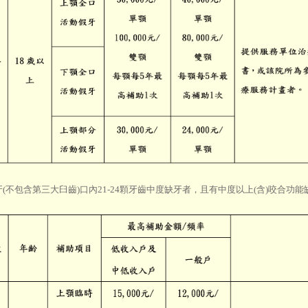
恆牙(不包含第三大臼齒)口內21-24顆牙齒中度缺牙者，且有中度以上(含)咬合