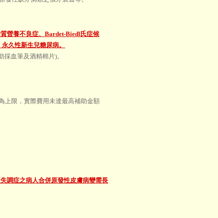
營養不良症、Bardet-Biedl氏症候
群、永久性新生兒糖尿病。
助採血筆及酒精棉片)。
%為上限，實際費用未達最高補助金額
素失調症之病人合併原發性皮膚病變需長