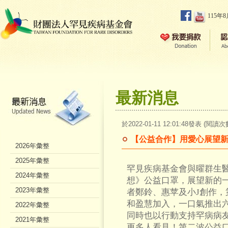
115年
最新消息
於2022-01-11 12:01:48發表 (閱讀次
【公益合作】用愛心展望
2026年彙整
2025年彙整
罕見疾病基金會與曜群生醫
2024年彙整
想》公益口罩，展望新的
2023年彙整
者鄭鈴、惠苹及小J創作
和盈慧加入，一口氣推出
2022年彙整
同時也以行動支持罕病病
2021年彙整
更多人看見！第二波公益