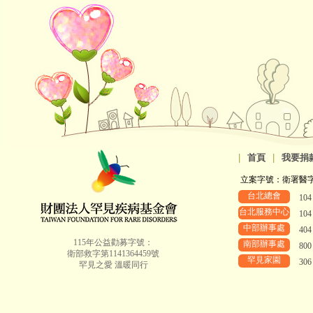
|
首頁
|
我要捐
立案字號：衛署醫字第8
台北總會
10
台北服務中心
10
中部辦事處
40
115年公益勸募字號：
南部辦事處
80
衛部救字第1141364459號
罕見家園
30
罕見之愛 溫暖同行