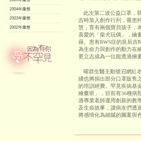
2004年彙整
此次第二波公益口罩，我
2003年彙整
吉時加入創作行列，罹患
慧，育有兩個寶貝孩子，
2002年彙整
喜愛的「柴犬玩偶」，繪
藉。患有BWS症的良辰吉
為生命力與創作的動力在
更立志成為一位能透過繪
曜群生醫主動號召網紅名
續也將捐出部分口罩販售
的培訓經費。罕見疾病基金
繪畫班」，目前有36種病
過專業老師運用創新的教
及生命故事，讓病友們透
將感情化為細膩的圖案與