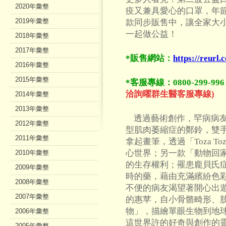
2020年彙整
疫又兼具愛心的口罩，年
2019年彙整
款同步販售中，讓全家大
一起做公益！
2018年彙整
2017年彙整
*販售網站：
https://reurl
2016年彙整
2015年彙整
*客服專線：0800-299-996
洽詢曜群生醫客服專線)
2014年彙整
2013年彙整
透過藝術創作，罕病病友
2012年彙整
型肌肉萎縮症的鄭鈴，雙
2011年彙整
拿起畫筆，透過「Toza 
心世界；另一款「動物回
2010年彙整
的生存權利；罹患龐貝氏症
2009年彙整
時的藥，藉由充滿繽紛色
2008年彙整
不便的病友渴望著開心出
2007年彙整
的惠苹，自小骨骼畸形、
物」，描繪單眼生物到地
2006年彙整
這世界許的好奇與創作的
2005年彙整