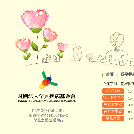
|
首頁
|
我要捐
立案字號：衛署醫字第8
台北總會
10
台北服務中心
10
中部辦事處
40
115年公益勸募字號：
南部辦事處
80
衛部救字第1141364459號
罕見家園
30
罕見之愛 溫暖同行