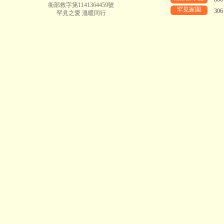
衛部救字第1141364459號
罕見家園
30
罕見之愛 溫暖同行