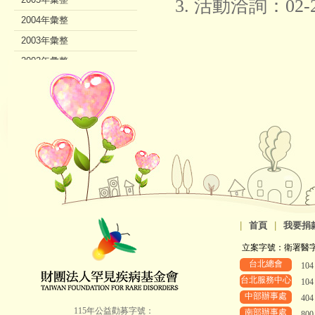
3. 活動洽詢：02
2004年彙整
2003年彙整
2002年彙整
|
首頁
|
我要捐
立案字號：衛署醫字第8
台北總會
10
台北服務中心
10
中部辦事處
40
115年公益勸募字號：
南部辦事處
80