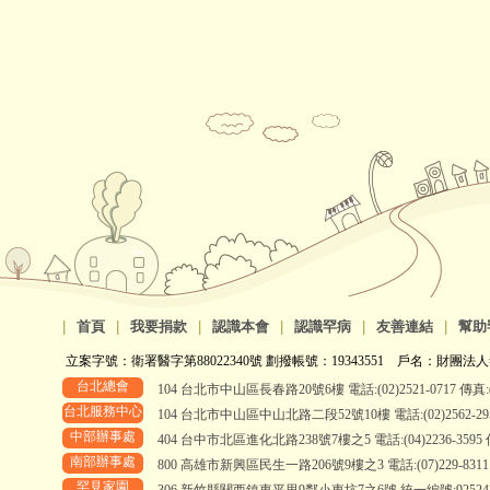
|
首頁
|
我要捐款
|
認識本會
|
認識罕病
|
友善連結
|
幫助
立案字號：衛署醫字第88022340號 劃撥帳號：19343551 戶名：財團法人
台北總會
104 台北市中山區長春路20號6樓 電話:(02)2521-0717 傳真:(0
台北服務中心
104 台北市中山區中山北路二段52號10樓 電話:(02)2562-2958、
中部辦事處
404 台中市北區進化北路238號7樓之5 電話:(04)2236-3595 傳真
南部辦事處
800 高雄市新興區民生一路206號9樓之3 電話:(07)229-8311 傳真
罕見家園