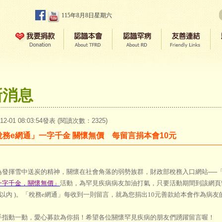
115年8月8日星期六
新消息
-12-01 08:03:54發表 (閱讀次數：2325)
稅務e網通」一字千金 關懷無價 每留言捐本會10元
揮雪中送炭的精神，關懷在社會角落的弱勢族群，財政部稅務入口網站──「稅
一字千金，關懷無價」
活動，為罕見疾病病友加油打氣，只要活動期間到該網頁留
0字以內 )。「稅務e網通」每收到一則留言，就為您捐出10元善款給本會作為病
動一動，愛心募款為你捐！希望各位關懷罕見疾病的朋友們踴躍留言喔！