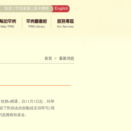
English
首頁
|
罕見家園
|
賀卡傳情
首頁
>
最新消息
務e網通」自11月1日起，特舉
下對病友的鼓勵或支持即可( 限
友的急難救助基金。