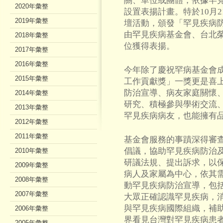
關、單位或團體，依據罕
2020年彙整
設置表揚計畫。特於10月2
2019年彙整
壇活動，頒發「罕見疾病
由罕見疾病基金會、台北
2018年彙整
位獲得表揚。
2017年彙整
2016年彙整
今年除了慶祝罕病基金會成
2015年彙整
工作貢獻獎」一獎更是喜上
防治宣導、病友家庭關懷
2014年彙整
研究、積極參與學術交流
2013年彙整
罕見疾病病友，也能擁有
2012年彙整
2011年彙整
基金會服務的事蹟深得審查
倡議，協助罕見疾病防治
2010年彙整
研議法規、提出訴求，以保
2009年彙整
病人及家屬為中心，依其需
2008年彙整
動罕見疾病防治宣導，包
2007年彙整
大眾正確認識罕見疾病，消
與罕見疾病國際組織，補
2006年彙整
界看見台灣對罕見疾病患
2005年彙整