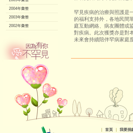
2004年彙整
罕見疾病的治療與照護是
2003年彙整
的福利支持外，各地民間
庭互動網絡、病友團體或
2002年彙整
對疾病。此次獲獎亦是對
未來會持續陪伴罕病家庭
|
首頁
|
我要捐