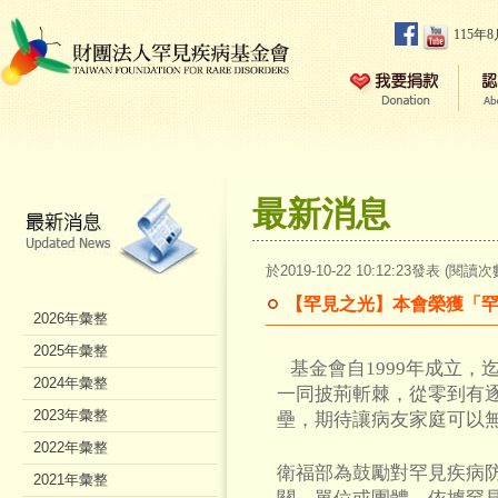
115年
最新消息
於2019-10-22 10:12:23發表 (閱讀次
【罕見之光】本會榮獲「罕
2026年彙整
2025年彙整
基金會自1999年成立，
2024年彙整
一同披荊斬棘，從零到有
2023年彙整
壘，期待讓病友家庭可以
2022年彙整
衛福部為鼓勵對罕見疾病
2021年彙整