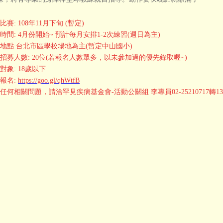
比賽: 108年11月下旬 (暫定)
時間: 4月份開始~ 預計每月安排1-2次練習(週日為主)
習地點:台北市區學校場地為主(暫定中山國小)
計招募人數: 20位(若報名人數眾多，以未參加過的優先錄取喔~)
對象: 18歲以下
上報名:
https://goo.gl/qhWtfB
任何相關問題，請洽罕見疾病基金會-活動公關組 李專員02-25210717轉13