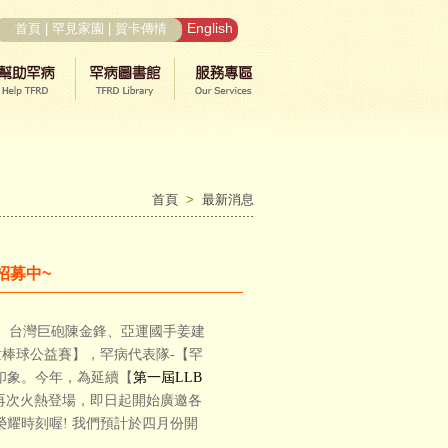
English
首頁
|
罕見家園
|
賀卡傳情
首頁
>
最新消息
招募中~
、台灣巨砲陳金鋒、亞運國手姜建
童棒球公益賽】，罕病代表隊-【罕
印象。今年，為延續【
第一屆LLB
再次火熱登場，即日起開始廣邀各
耀時刻喔! 我們預計於四月份開