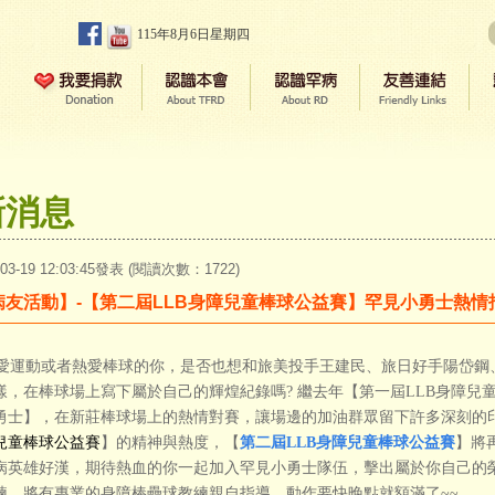
115年8月6日星期四
新消息
-03-19 12:03:45發表 (閱讀次數：1722)
病友活動】-【第二屆LLB身障兒童棒球公益賽】罕見小勇士熱情
運動或者熱愛棒球的你，是否也想和旅美投手王建民、旅日好手陽岱鋼
樣，在棒球場上寫下屬於自己的輝煌紀錄嗎? 繼去年【第一屆LLB身障兒
勇士】，在新莊棒球場上的熱情對賽，讓場邊的加油群眾留下許多深刻的
兒童棒球公益賽
】的精神與熱度，【
第二屆LLB身障兒童棒球公益賽
】將
病英雄好漢，期待熱血的你一起加入罕見小勇士隊伍，擊出屬於你自己的榮
練，將有專業的身障棒壘球教練親自指導。動作要快晚點就額滿了~~