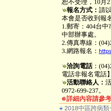
恕不受理，10月
報名方式：
請
本會是否收到報
1.
郵寄：404台
中部辦事處。
2.
傳真專線：(04)22
3.網路報名：
http
洽詢電話
：(0
電話非報名電話
活動聯絡人：
活
0972-699-237。
詳細
內容請參
2018中區跨病