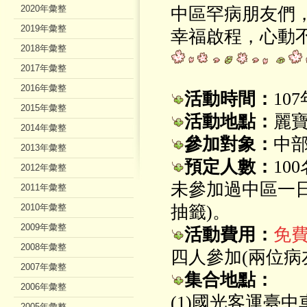
2020年彙整
中區罕病朋友們
2019年彙整
幸福啟程，心動不
2018年彙整
2017年彙整
2016年彙整
活動時間：
10
2015年彙整
活動地
點：
麗寶
2014年彙整
參加對象：
中
2013年彙整
預定人數：
10
2012年彙整
未參加過中區一
2011年彙整
2010年彙整
抽籤)。
2009年彙整
活動費用：
免
2008年彙整
四人參加(兩位病
2007年彙整
集合地點：
2006年彙整
(1)國光客運臺中
2005年彙整