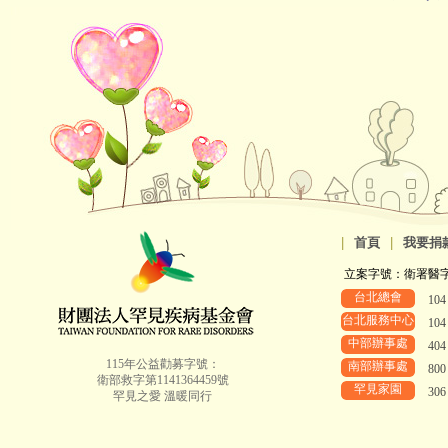
|
首頁
|
我要捐
立案字號：衛署醫字第8
台北總會
10
台北服務中心
10
中部辦事處
40
115年公益勸募字號：
南部辦事處
80
衛部救字第1141364459號
罕見家園
30
罕見之愛 溫暖同行