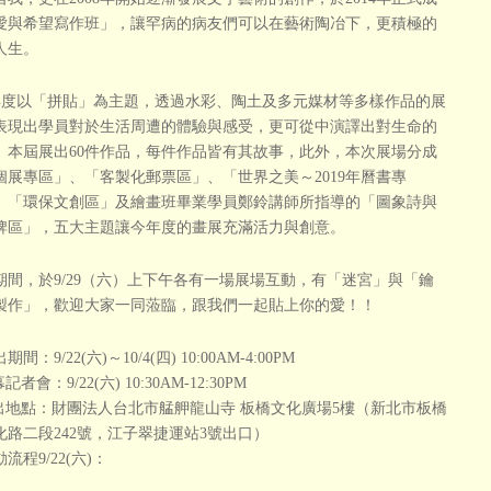
愛與希望寫作班」，讓罕病的病友們可以在藝術陶冶下，更積極的
人生。
度以「拼貼」為主題，透過水彩、陶土及多元媒材等多樣作品的展
表現出學員對於生活周遭的體驗與感受，更可從中演譯出對生命的
。本屆展出60件作品，每件作品皆有其故事，此外，本次展場分成
個展專區」、「客製化郵票區」、「世界之美～2019年曆書專
、「環保文創區」及繪畫班畢業學員鄭鈴講師所指導的「圖象詩與
牌區」，五大主題讓今年度的畫展充滿活力與創意。
期間，於9/29（六）上下午各有一場展場互動，有「迷宮」與「鑰
製作」，歡迎大家一同蒞臨，跟我們一起貼上你的愛！！
間：9/22(六)～10/4(四) 10:00AM-4:00PM
者會：9/22(六) 10:30AM-12:30PM
出地點：財團法人台北市艋舺龍山寺 板橋文化廣場5樓
（新北市板橋
化路二段242號，江子翠捷運站3號出口）
流程9/22(六)：