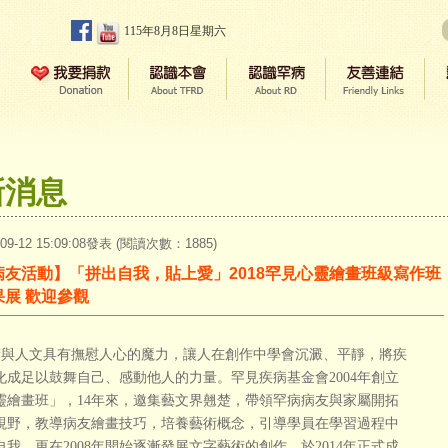
115年8月8日星期六
新消息
-09-12 15:09:08發表 (閱讀次數：1885)
病友活動】「拼出自我，貼上愛」2018罕見心靈繪畫班級寫作班
果展 歡迎參觀
與人文具有撫慰人心的魔力，讓人在創作中學會沉澱、平靜，將疾
化成足以鼓舞自己、感動他人的力量。罕見疾病基金會2004年創立
靈繪畫班」，14年來，邀集藝文界翹楚，帶領罕病病友與家屬開拓
視野，教導病友繪畫技巧，培養藝術概念，引導學員在學習過程中
自我，更在2008年開始逐漸發展文字藝術的創作，於2014年正式成