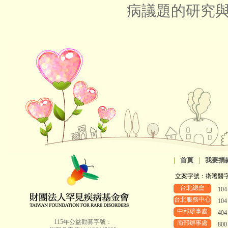
病議題的研究
|
首頁
|
我要捐
立案字號：衛署醫字第8
台北總會
10
台北服務中心
10
中部辦事處
40
115年公益勸募字號：
南部辦事處
80