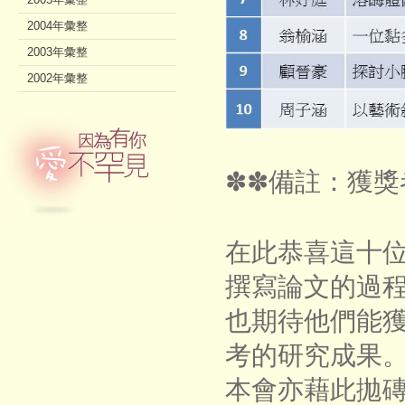
2004年彙整
2003年彙整
2002年彙整
✽✽
備註：獲獎
在此恭喜這十
撰寫論文的過
也期待他們能
考的研究成果
本會亦藉此拋