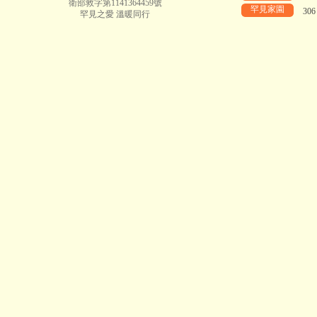
衛部救字第1141364459號
罕見家園
30
罕見之愛 溫暖同行