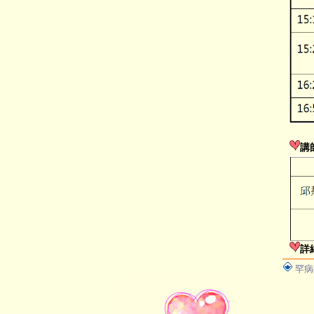
講
詳
罕病