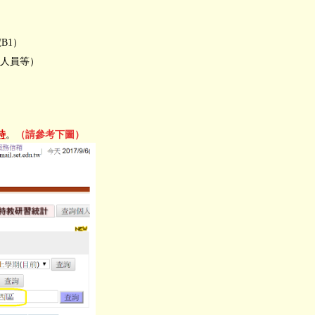
B1）
育人員等）
時
。
（請參考下圖）