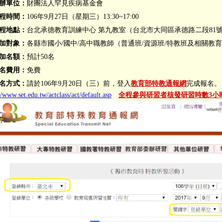
辦單位：
財團法人罕見疾病基金會
程時間：
106年9月27日（星期三）13:30~17:00
程地點：
台北承德教育訓練中心 第九教室（台北市大同區承德路二段81號
加對象：
各縣市國小/國中/高中職教師（普通班/資源班/特教班及相關教
加名額：
預計50名
名費用：
免費
名方式：
請於106年9月20日（三）前，登入
教育部特教通報網
完成報名。
//www.set.edu.tw/actclass/act/default.asp
全程參與研習者核發研習時數3小