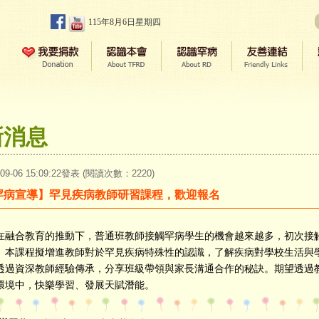
115年8月6日星期四
新消息
-09-06 15:09:22發表 (閱讀次數：2220)
罕病宣導】罕見疾病教師研習課程，歡迎報名
合教育的推動下，普通班教師接觸罕病學生的機會越來越多，初次接觸
。本課程擬增進教師對於罕見疾病特殊性的認識，了解疾病對學校生活與
透過資深教師經驗傳承，分享班級帶領與家長溝通合作的秘訣。期望透過
環境中，快樂學習、發展天賦潛能。