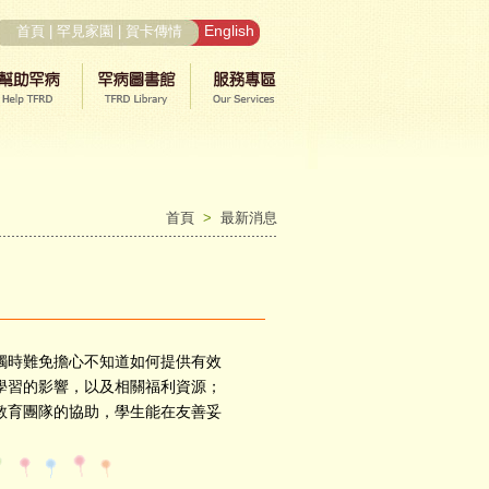
English
首頁
|
罕見家園
|
賀卡傳情
首頁
>
最新消息
時難免擔心不知道如何提供有效
學習的影響，以及相關福利資源；
教育團隊的協助，學生能在友善妥