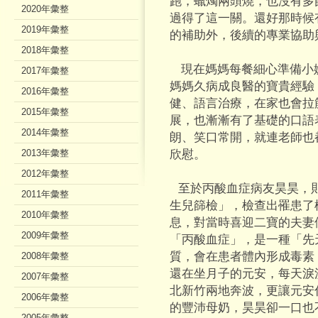
跑，蠟燭兩頭燒，也沒有多
2020年彙整
過得了這一關。還好那時候
2019年彙整
的補助外，後續的專業協助
2018年彙整
現在媽媽每餐細心準備小
2017年彙整
媽媽久病成良醫的寶貴經驗
2016年彙整
健、語言治療，在家也會拉
2015年彙整
展，也漸漸有了基礎的口語
2014年彙整
朗、笑口常開，就連老師也
2013年彙整
欣慰。
2012年彙整
至於丙酸血症病友昊昊，
2011年彙整
生兒篩檢」，檢查出罹患了
2010年彙整
息，對當時喜迎二寶的夫妻
2009年彙整
「丙酸血症」，是一種「先
質，會在患者體內形成毒素
2008年彙整
還在坐月子的元安，每天淚
2007年彙整
北新竹兩地奔波，更讓元安
2006年彙整
的豐沛母奶，昊昊卻一口也
2005年彙整