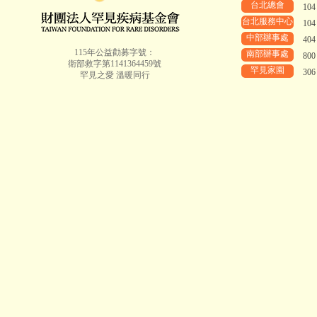
台北總會
10
台北服務中心
10
中部辦事處
40
115年公益勸募字號：
南部辦事處
80
衛部救字第1141364459號
罕見家園
30
罕見之愛 溫暖同行