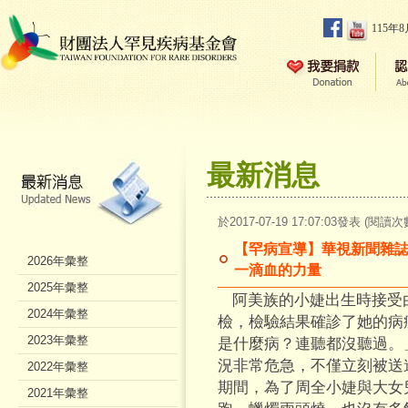
115年
最新消息
於2017-07-19 17:07:03發表 (閱讀次
【罕病宣導】華視新聞雜誌
2026年彙整
一滴血的力量
2025年彙整
阿美族的小婕出生時接受
2024年彙整
檢，檢驗結果確診了她的病症
2023年彙整
是什麼病？連聽都沒聽過。
況非常危急，不僅立刻被送
2022年彙整
期間，為了周全小婕與大女
2021年彙整