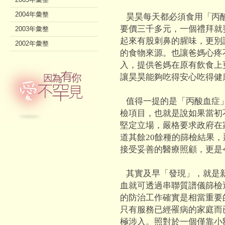
2004年彙整
昊昊每天都必須食用「丙
要價三千多元，一個禮拜就
2003年彙整
起來有股刺鼻的腥味，更別
2002年彙整
的食物來源。也讓爸媽心疼
入，提供爸媽在原有飲食上
讓昊昊能夠吃得安心吃得健
值得一提的是「丙酸血症」
檢項目，也就是說如果當初
堅定立場，嚴格要求政府在
道其餘20餘種的篩檢結果
接受妥善的醫療照顧，更是
其實及早「發現」，就是
血就可透過串聯質譜儀篩檢
的防治工作確實是相當重要
只有服務已經罹病的家庭而
極涉入。照對於一個僅靠小