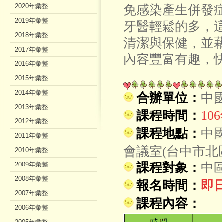
2020年彙整
免感染產生併發
2019年彙整
牙醫輕鬆的多，
2018年彙整
清潔與保健，並
2017年彙整
內容豐富有趣，
2016年彙整
2015年彙整
2014年彙整
合辦單位：
中
2013年彙整
課程時間：
10
2012年彙整
課程地點：
中
2011年彙整
會議室(台中市北
2010年彙整
2009年彙整
課程對象：
中
2008年彙整
報名時間：
即日
2007年彙整
課程內容：
2006年彙整
2005年彙整