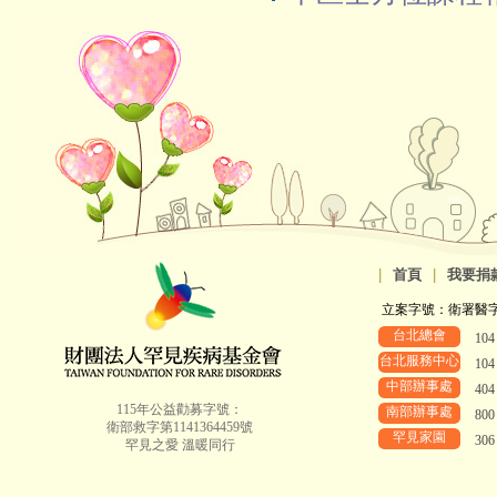
|
首頁
|
我要捐
立案字號：衛署醫字第8
台北總會
10
台北服務中心
10
中部辦事處
40
115年公益勸募字號：
南部辦事處
80
衛部救字第1141364459號
罕見家園
30
罕見之愛 溫暖同行