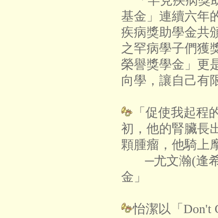
「罕見疾病獎助
基金」連續六年
疾病獎助學金共頒
之罕病學子們獲獎，
榮譽獎學金」更
向學，讓自己有
「促使我起程
初，他的腎臟長
顆腫瘤，他騎上
─尤文瀚(逢
金」
怡潔以「Don't G