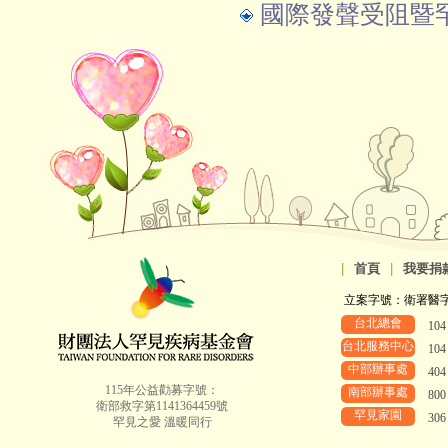
國際發聲受阻暨
|
首頁
|
我要捐
立案字號：衛署醫字第8
台北總會
10
台北服務中心
10
中部辦事處
40
115年公益勸募字號：
南部辦事處
80
衛部救字第1141364459號
罕見家園
30
罕見之愛 溫暖同行