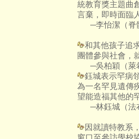
統教育獎主題曲
言棄，即時面臨
─李怡潔（脊
和其他孩子追
團體參與社會，
─吳柏穎（萊
鈺城表示罕病
為一名罕見遺傳
望能造福其他的
─林鈺城（法
因就讀特教系
窗口至參訪學校