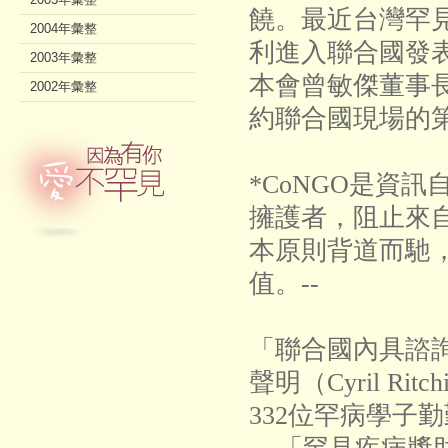
饒。最近台灣罕
2004年彙整
利進入聯合國發
2003年彙整
本會曾敏傑董事
2002年彙整
約聯合國現場的
*CoNGO是資
擁護者，阻止來
本原則背道而馳
值。--
「聯合國內具諮
聲明（Cyril Ritch
332位罕病學子