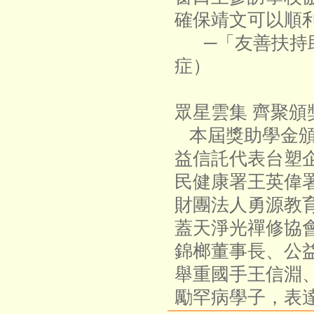
確保靖文可以順
─「友善扶持
症）
眾星雲集 齊聚頒
本屆獎助學金頒
益信託代表台塑
民健康署王英偉
財團法人勇源教
蓋天淨光禪修協
錦榔董事長、公
舉重國手王信淵
勵罕病學子，表