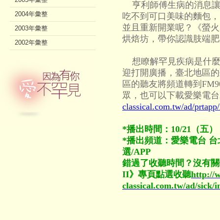
亨利師傅生病的消息讓
2004年彙整
吃不到可口美味的麵包，
並且重新開業呢？《螢火
2003年彙整
烘焙坊，帶你認識肢端肥
2002年彙整
想瞭解罕見疾病是什麼
迎打開廣播，臺北地區的聽
區的聽友將頻道轉到FM9
眾，也可以下載愛樂電台
classical.com.tw/ad/prtapp
*播出時間：10/21（五） 2
*播出頻道：愛樂電台 台北F
選/APP
錯過了收聽時間？沒有關係
II》專頁
點選收聽
http://
classical.com.tw/ad/sick/