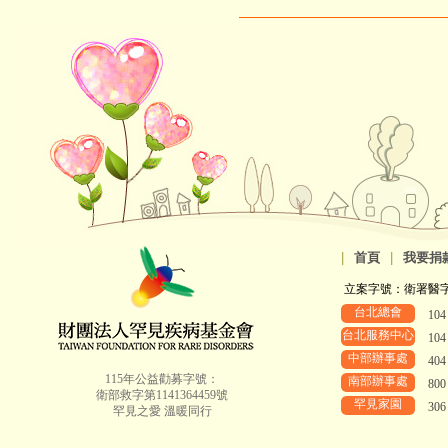
|
首頁
|
我要捐
立案字號：衛署醫字第8
台北總會
10
台北服務中心
10
中部辦事處
40
115年公益勸募字號：
南部辦事處
80
衛部救字第1141364459號
罕見家園
30
罕見之愛 溫暖同行