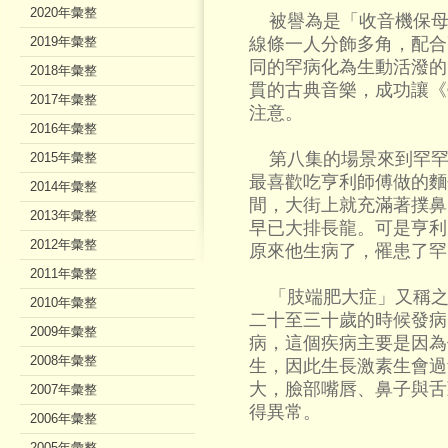
2020年彙整
被譽為是「收音機保母
2019年彙整
線條一人分飾多角，配合
同的罕病化為生動活潑的
2018年彙整
貫的古典音樂，成功讓《
2017年彙整
注意。
2016年彙整
第八集的場景來到罕罕
2015年彙整
最喜歡吃亨利師傅做的麵
2014年彙整
間，大街上就充滿著撲鼻
2013年彙整
早已大排長龍。可是亨利
2012年彙整
原來他生病了，罹患了罕
2011年彙整
「肢端肥大症」又稱之
2010年彙整
二十至三十歲的時候發病
2009年彙整
病，這個疾病主要是因為
2008年彙整
生，因此生長激素生會過
大，臉部嘴唇、鼻子與舌
2007年彙整
得異常。
2006年彙整
2005年彙整