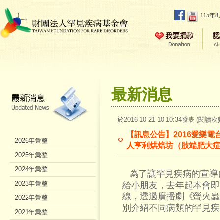
115年
最新消息
於2016-10-21 10:10:34發表 (閱讀次
【訊息公告】2016愛樂電
2026年彙整
人亨利烘焙坊（肢端肥大
2025年彙整
2024年彙整
為了讓罕見疾病的宣導
2023年彙整
給小朋友，去年起本會即
線，透過廣播劇《螢火蟲
2022年彙整
別介紹不同病類的罕見疾
2021年彙整