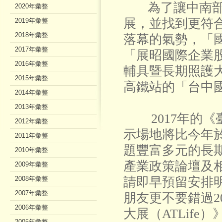
為了讓中南
2020年彙整
展，並找到更符
2019年彙整
2018年彙整
落幕的氣勢，「國
2017年彙整
「展昭國際企業股
2016年彙整
輔具暨長期照護大
2015年彙整
高鐵站的「台中
2014年彙整
2013年彙整
2017年的
2012年彙整
示場地將比今年
2011年彙整
題豐富多元的長
2010年彙整
產業政策論壇及
2009年彙整
2008年彙整
請即早預留安排
2007年彙整
朋友更不要錯過2
2006年彙整
大展（ATLife）
2005年彙整