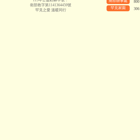
115年公益勸募字號：
南部辦事處
80
衛部救字第1141364459號
罕見家園
30
罕見之愛 溫暖同行