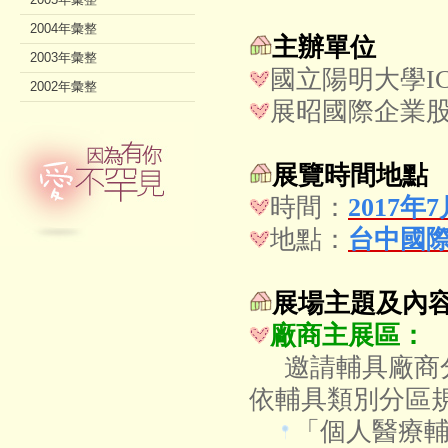
2004年彙整
主辦單位
2003年彙整
國立陽明大學I
2002年彙整
展昭國際企業
展覽時間地點
時間：
2017年
地點：
台中國際
展場主題及內
廠商主展區：
邀請輔具廠商分
依輔具類別分區
「個人醫療