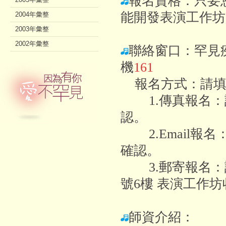
報名資格：只要
能開發表演工作坊
2004年彙整
2003年彙整
2002年彙整
聯絡窗口：罕見
機
1
61
報名方式：請填妥
1.傳真報名：請將
認。
2.Email
確認。
3.郵寄報名：請
號6樓 表演工作坊
師資介紹：