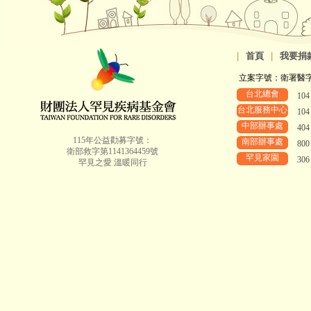
|
首頁
|
我要捐
立案字號：衛署醫字第8
台北總會
10
台北服務中心
10
中部辦事處
40
115年公益勸募字號：
南部辦事處
80
衛部救字第1141364459號
罕見家園
30
罕見之愛 溫暖同行