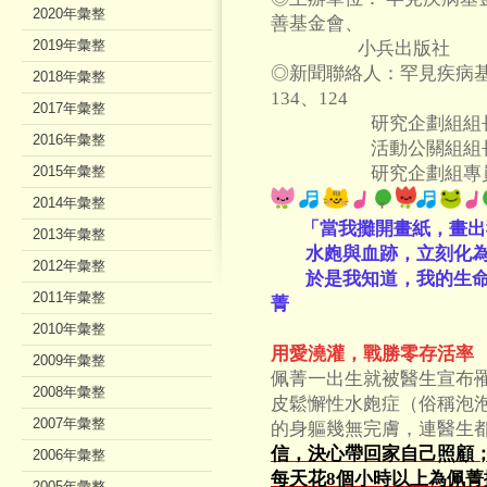
2020年彙整
善基金會、
2019年彙整
小兵出版社
◎新聞聯絡人：罕見疾病基金會(
2018年彙整
134、124
2017年彙整
研究企劃組組長 洪瑜黛 
2016年彙整
活動公關組組長 葉韋均0
2015年彙整
研究企劃組專員 伍雪苹 
2014年彙整
「當我攤開畫紙，畫出
2013年彙整
水皰與血跡，立刻化為
2012年彙整
於是我知道，我的生命
2011年彙整
菁
2010年彙整
用愛澆灌，戰勝零存活率
2009年彙整
佩菁一出生就被醫生宣布
2008年彙整
皮鬆懈性水皰症（俗稱泡
2007年彙整
的身軀幾無完膚，連醫生
信，決心帶回家自己照顧
2006年彙整
每天花8個小時以上為佩
2005年彙整