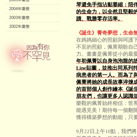
琴避免手指沾黏萎縮；陪
2004年彙整
的生命力，以全然且堅毅
2003年彙整
蹟、戰勝零存活率。
2002年彙整
《誕生》菁奇夢想，生命
在媽媽細心的照顧與呵護
不至的照顧，佩菁期盼自
力。畫畫是佩菁從小的最
年初佩菁以自身泡泡龍的故
Line貼圖，並推出同系
病患者的第一人。而為了
佩菁將她的成長故事淬煉
的首部個人創作繪本《誕
朋友們，也讓更多人認識
樂觀的佩菁始終相信：世
能遇見美！期待每一個翻
獲得構築夢想的動能，只
9月22日上午10點，我