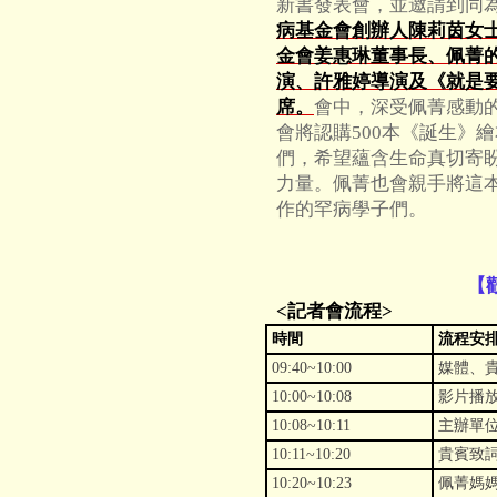
新書發表會，並邀請到同
病基金會創辦人陳莉茵女士、
金會姜惠琳董事長、佩菁
演、許雅婷導演及《就是
席。
會中，深受佩菁感動的
會將認購500本《誕生》
們，希望蘊含生命真切寄
力量。佩菁也會親手將這
作的罕病學子們。
【
<記者會流程>
時間
流程安
09:40~10:00
媒體、
10:00~10:08
影片播
10:08~10:11
主辦單
10:11~10:20
貴賓致
10:20~10:23
佩菁媽