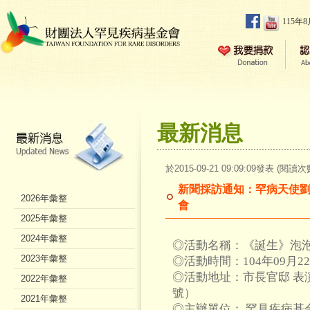
115年
最新消息
於2015-09-21 09:09:09發表 (閱讀次
新聞採訪通知：罕病天使劉
2026年彙整
會
2025年彙整
2024年彙整
◎活動名稱：《誕生》泡
2023年彙整
◎活動時間：104年09月22
◎活動地址：市長官邸 表
2022年彙整
號）
2021年彙整
◎主辦單位：
罕見疾病基金