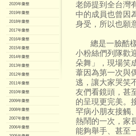
老師提到全台灣有
2020年彙整
中的成員也曾因
2019年彙整
2018年彙整
身受，所以也願
2017年彙整
2016年彙整
總是一臉酷樣的
2015年彙整
小粉絲們列隊歡
2014年彙整
朵舞」，現場笑
2013年彙整
葦因為第一次與
2012年彙整
逃，讓大家哭笑
2011年彙整
友們看鏡頭，甚
2010年彙整
的呈現更完美。
2009年彙整
2008年彙整
罕病小朋友接觸
2007年彙整
熱鬧的一次，家
2006年彙整
能夠舉手、甚至
2005年彙整