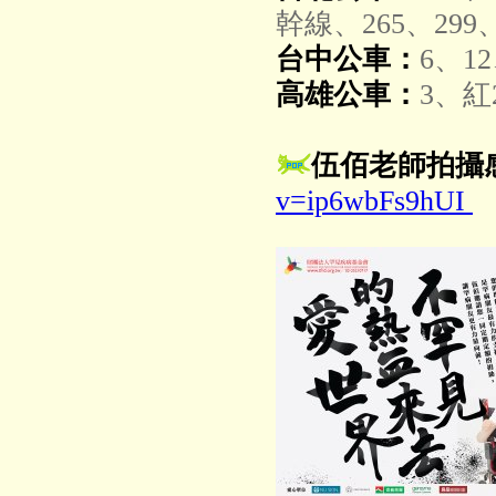
幹線、265、299、
台中公車：
6、1
高雄公車：
3、紅
伍佰老師拍攝
v=ip6wbFs9hUI