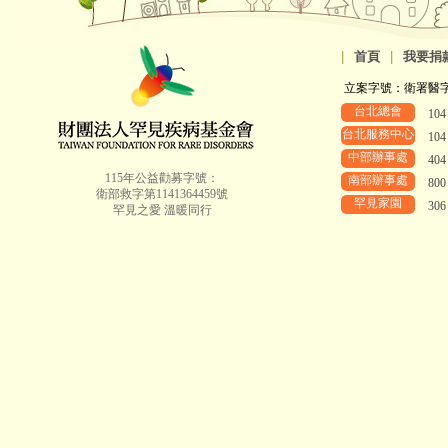
|
首頁
|
我要捐
立案字號：衛署醫字第8
台北總會
10
台北服務中心
10
中部辦事處
40
115年公益勸募字號：
南部辦事處
80
衛部救字第1141364459號
罕見家園
30
罕見之愛 溫暖同行