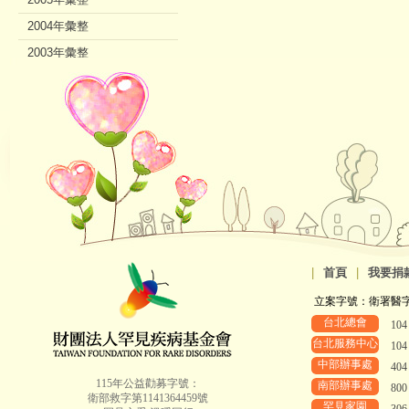
2004年彙整
2003年彙整
2002年彙整
|
首頁
|
我要捐
立案字號：衛署醫字第8
台北總會
10
台北服務中心
10
中部辦事處
40
115年公益勸募字號：
南部辦事處
80
衛部救字第1141364459號
罕見家園