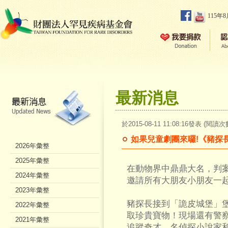
115年
最新消息
於2015-08-11 11:08:16發表 (閱讀次
如果兒童劇團來囉!《豬探
2026年彙整
2025年彙整
在動物界中鼎鼎大名，判
2024年彙整
邀請所有大朋友小朋友一
2023年彙整
豬探長接到「詭皮城堡」
2022年彙整
取珍貴寶物！現場還有警
2021年彙整
追蹤奇才、名偵探小說家