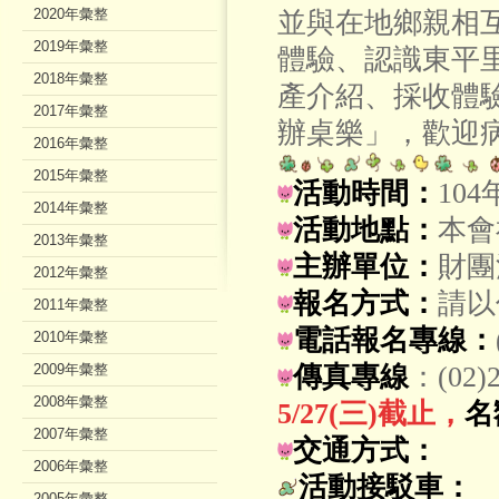
2020年彙整
並與在地鄉親相
2019年彙整
體驗、認識東平里
2018年彙整
產介紹、採收體驗
2017年彙整
辦桌樂」，歡迎
2016年彙整
2015年彙整
活動時間：
104
2014年彙整
活動地點：
本會
2013年彙整
主辦單位：
財團
2012年彙整
報名方式：
請以
2011年彙整
電話報名專線：
2010年彙整
2009年彙整
傳真專線
：(02
2008年彙整
5/27(三)截止，
名
2007年彙整
交通方式：
2006年彙整
活動接駁車：
2005年彙整