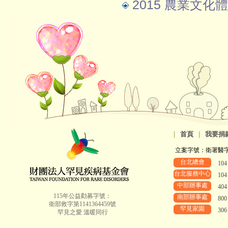
2015 農業文化體
|
首頁
|
我要捐
立案字號：衛署醫字第8
台北總會
10
台北服務中心
10
中部辦事處
40
115年公益勸募字號：
南部辦事處
80
衛部救字第1141364459號
罕見家園
30
罕見之愛 溫暖同行