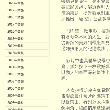
疾病更是關注，是本會最
2020年彙整
微電影興起，能透過引人
2019年彙整
懂的議題，提升觀眾對重
2018年彙整
別推出「願‧望」公益微
2017年彙整
「願‧望」微電影，描寫
2016年彙整
有著截然不同的人生，對
2015年彙整
從舞蹈的美好到罹患罕見
2014年彙整
過姊妹兩人的記憶痕跡，
2013年彙整
2012年彙整
影片中也具體呈現罹患
庭，猶如投下一枚震撼彈
2011年彙整
以動人的畫面深刻陳述出
2010年彙整
程。
2009年彙整
2008年彙整
本次拍攝規格有如電影
2007年彙整
電影節最佳短片的導演王
以緹演出。有別於以往陽
2006年彙整
飾兩角，細細揣摩遭逢劇
2005年彙整