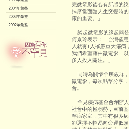
完微電影後心有所感的說
2004年彙整
揣摩當面臨人生突變時的
2003年彙整
康的重要。」
2002年彙整
談起微電影的緣起與發
何京玲表示：「台灣罹患
人就有1人罹患重大傷病
我們希望藉由微電影，以
多人投入關注。」
同時為關懷罕疾族群，
微電影，每次點擊分享，
會。
罕見疾病基金會創辦人
社會中的極弱勢，目前基金
罕病家庭，其中有很多病
卻選擇不輕易向命運低頭