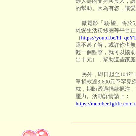
雄人壽的支持與投入，讓
的幫助。因為有您，讓愛
微電影「願‧望」將於5月12起
雄愛生活粉絲團等平台正
（
https://youtu.be/hf_qe
還不甚了解，或許你也無
輕一個點擊，就可以協助
出十元），幫助這些家庭
另外，即日起至104年1
單捐款達3,600元予罕
枕，期盼透過捐款挹注，
壓力。活動詳情請上：
https://member.fglife.com