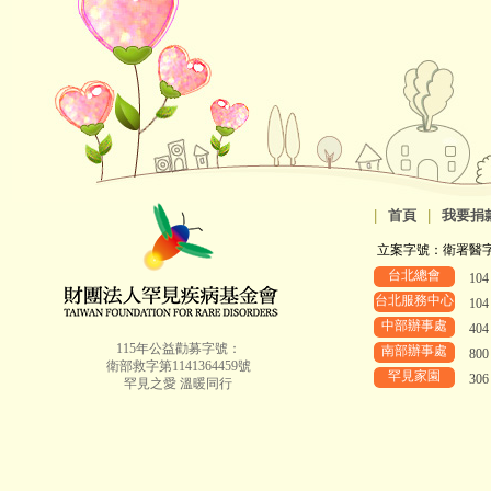
|
首頁
|
我要捐
立案字號：衛署醫字第8
台北總會
10
台北服務中心
10
中部辦事處
40
115年公益勸募字號：
南部辦事處
80
衛部救字第1141364459號
罕見家園
30
罕見之愛 溫暖同行