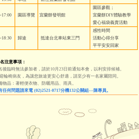
園區參觀；
~17:00
園區導覽
宜蘭餅發明館
宜蘭餅DIY體驗教學
愛心福袋義賣活動
感性時間
~18:30
歸途
抵達台北車站東三門
活動心得分享
平平安安回家
名注意事項：
名後臨時無法參加者，請於10月23日前通知本會，以利安排候補。
歡迎輪椅病友，為讓您旅途更安心舒適，請至少有一名家屬陪同。
備物品：著輕便衣物、防曬用品、雨具。
任何問題請來電 (02)2521-0717分機132公關組---陳專員。