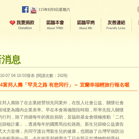
115年8月8日星期六
新消息
-10-07 04:10:03發表 (閱讀次數：2428)
014富邦人壽「罕見之路 有您同行」～ 宜蘭幸福輕旅行報名喔
邦人壽除了在企業經營領先同業外，在投入社會公益、關懷社會
領域更為國內企業表率。早在本會籌備階段時期，即率先投入關懷
的行列，除了持續每年的善款捐助，並協助基金會積極推動「二代
兒篩檢計畫」，透過每年的國際馬拉松路跑、新生兒篩檢公益廣告
式大力宣傳，共同守護台灣新生兒的健康，也開啟了台灣罕病防治
史的嶄新的一頁。去年的富邦桃園志工日在郭元益博物館頗受好