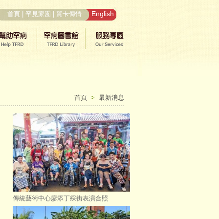
English
首頁
|
罕見家園
|
賀卡傳情
首頁
>
最新消息
傳統藝術中心廖添丁綵街表演合照