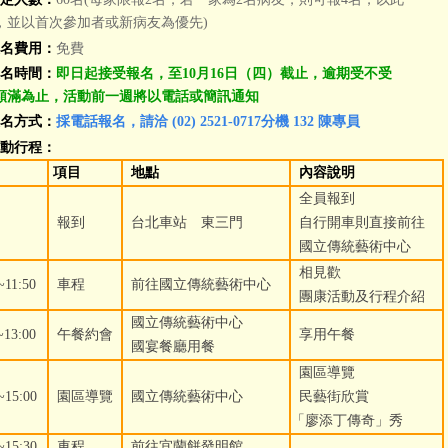
，並以首次參加者或新病友為優先)
名費用：
免費
名時間：
即
日起接受報名，至10月16日（四）截止，逾期受不受
額滿為止，活動前一週將以電話或簡訊通知
名方式：
採電話報名，請洽 (02) 2521-0717分機 132 陳專員
動行程：
項目
地點
內容說明
全員報到
報到
台北車站 東三門
自行開車則直接前往
國立傳統藝術中心
相見歡
~11:50
車程
前往
國立傳統藝術中心
團康活動及行程介紹
國立傳統藝術中心
~13:00
午餐約會
享用午餐
國宴餐廳用餐
園區導覽
~15:00
園區導覽
國立傳統藝術中心
民藝街欣賞
「廖添丁傳奇」秀
~15:30
車程
前往
宜蘭餅發明館