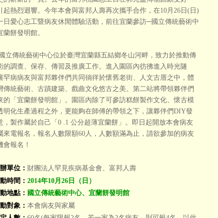
引起熱烈迴響。今年本會與富邦人壽再次攜手合作，在10月26日(日)
一日愛心志工暨病友休閒體驗活動，前往宜蘭參訪─國立傳統藝術中
宜蘭餅發明館。
傳統藝術中心位於臺灣宜蘭縣五結鄉冬山河畔，致力於推動傳
術的調查、保存、傳習及推廣工作。進入園區內彷彿進入時光隧
讓罕病病友與富邦夥伴們共同徜徉於懷舊老街、人文古厝之中，體
灣傳統藝術、古蹟建築、戲曲文化悠古之美。第二站將帶領夥伴們
東的「宜蘭餅發明館」。園區內除了可參訪糕餅製作文化、懷古模
透明化生產過程之外，更能夠在師傅的帶領之下，讓夥伴們DIY發
意，製作屬於自己「0 .1 公分超薄宜蘭餅」。即日起開放本會病友
屬來電報名，報名人數限額60人，人數額滿為止，請欲參加的病友
機會報名！
辦單位：
財團法人罕見疾病基金會、富邦人壽
動時間：
2014年10月26日（日）
動地點：
國
立傳統藝術中心、宜蘭餅發明館
動對象：
本會病友與家屬
定人數：
60名(每家限報2名，若一家為2名病友，則可報4名，以此