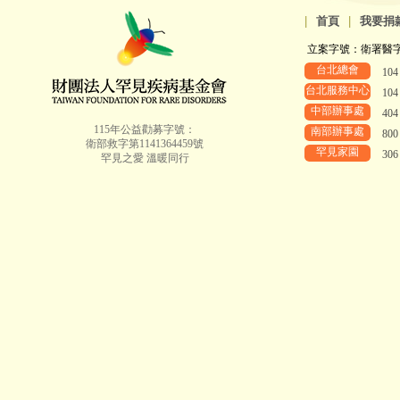
|
首頁
|
我要捐
立案字號：衛署醫字第8
台北總會
10
台北服務中心
10
中部辦事處
40
115年公益勸募字號：
南部辦事處
80
衛部救字第1141364459號
罕見家園
30
罕見之愛 溫暖同行