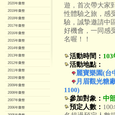
2020年彙整
遊，首次帶大家
2019年彙整
性體驗之旅，感
2018年彙整
驗，誠摯邀請中
2017年彙整
好機會，一同感
2016年彙整
名喔！！
2015年彙整
2014年彙整
活動時間：
10
2013年彙整
2012年彙整
活動地點：
2011年彙整
麗寶樂園(台中市
2010年彙整
月眉觀光糖廠(
2009年彙整
1100)
2008年彙整
參加對象：
中
2007年彙整
預定人數：
10
2006年彙整
2005年彙整