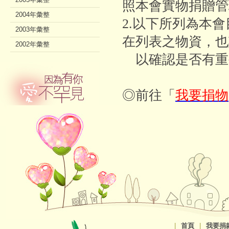
照本會實物捐贈管
2004年彙整
2.以下所列為本
2003年彙整
在列表之物資，也
2002年彙整
以確認是否有重
◎前往「
我要捐物
|
首頁
|
我要捐