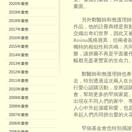
2020年彙整
畫面。
2019年彙整
另外鄭醫師和詹護理師
2018年彙整
作品，他的註冊商標是剪
2017年彙整
交織出奇幻世界，因此又
2016年彙整
Rosina風格迥異，但兩
2015年彙整
獨特的相似性和共鳴：共
樂，讓拼圖不再是平面畫
2014年彙整
幅都充盈著豐富的生命力
2013年彙整
2012年彙整
鄭醫師和詹護理師也希
去，特別透過這次兩人在
2011年彙整
行愛心認購活動，並將認
2010年彙整
會，幫助更多的罕病家庭
2009年彙整
出現在不同人們的家中、
2008年彙整
人心中升起溫暖和愛，也
串起人們共同拼出愛的火
2007年彙整
2006年彙整
罕病基金會也特別感謝
2005年彙整