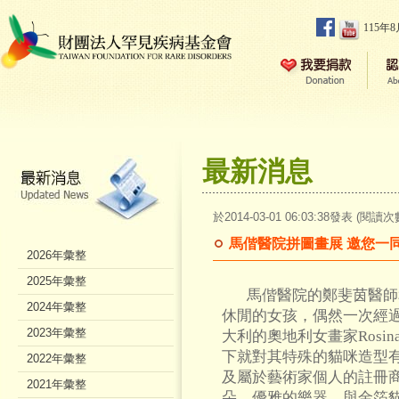
115年
最新消息
於2014-03-01 06:03:38發表 (閱讀次
馬偕醫院拼圖畫展 邀您一
2026年彙整
2025年彙整
馬偕醫院的鄭斐茵醫師
2024年彙整
休閒的女孩，偶然一次經
2023年彙整
大利的奧地利女畫家Rosina 
下就對其特殊的貓咪造型
2022年彙整
及屬於藝術家個人的註冊
2021年彙整
朵、優雅的樂器，與金箔