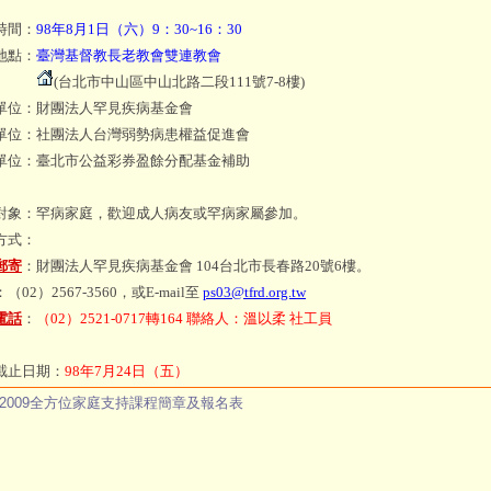
時間：
98年8月1日（六）9：30~16：30
地點：
臺灣基督教長老教會雙連教會
(台北市中山區中山北路二段111號7-8樓)
單位：財團法人罕見疾病基金會
單位：社團法人台灣弱勢病患權益促進會
單位：臺北市公益彩券盈餘分配基金補助
對象：罕病家庭，歡迎成人病友或罕病家屬參加。
方式：
郵寄
：財團法人罕見疾病基金會 104台北市長春路20號6樓。
：（02）2567-3560，或E-mail至
ps03@tfrd.org.tw
電話
：
（
02）2521-0717轉164 聯絡人：溫以柔 社工員
截止日期：
98年7月24日（五）
2009全方位家庭支持課程簡章及報名表