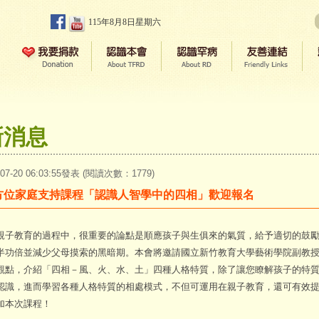
115年8月8日星期六
新消息
-07-20 06:03:55發表 (閱讀次數：1779)
方位家庭支持課程「認識人智學中的四相」歡迎報名
教育的過程中，很重要的論點是順應孩子與生俱來的氣質，給予適切的鼓勵
半功倍並減少父母摸索的黑暗期。本會將邀請國立新竹教育大學藝術學院副教
觀點，介紹「四相－風、火、水、土」四種人格特質，除了讓您瞭解孩子的特
認識，進而學習各種人格特質的相處模式，不但可運用在親子教育，還可有效
加本次課程！