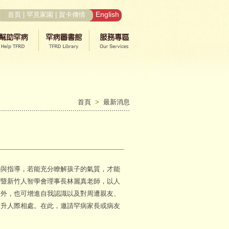
English
首頁
|
罕見家園
|
賀卡傳情
首頁
>
最新消息
與指導，若能充分瞭解孩子的氣質，才能
授暨新竹人智學會理事長林麗真老師，以人
質外，也可增進自我認識以及對周遭親友、
提升人際相處。在此，邀請罕病家長或病友