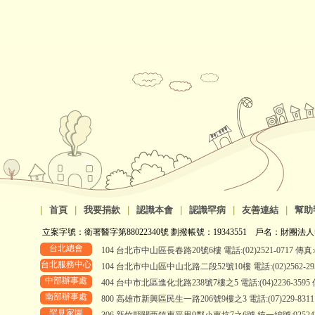
|
首頁
|
我要捐款
|
認識本會
|
認識罕病
|
友善連結
|
幫助
立案字號：衛署醫字第88022340號 劃撥帳號：19343551 戶名：財團法人
台北總會
104 台北市中山區長春路20號6樓 電話:(02)2521-0717 傳真:(0
台北服務中心
104 台北市中山區中山北路二段52號10樓 電話:(02)2562-2958、
中部辦事處
404 台中市北區進化北路238號7樓之5 電話:(04)2236-3595 傳真
南部辦事處
800 高雄市新興區民生一路206號9樓之3 電話:(07)229-8311 傳真
罕見家園