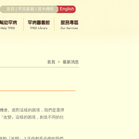
English
首頁
|
罕見家園
|
賀卡傳情
首頁
>
最新消息
機會。面對這樣的困境，我們是選擇
『改變』這樣的困境，創造不同的社
推動『改變』？這些都是必備的我們