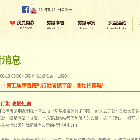
115年8月10日星期一
新消息
-06-13 03:06:46發表 (閱讀次數：1990)
知：第五屆障礙權利行動者標竿營，開始招募囉!
‧行動
‧改變社會
障礙的朋友們在日常生活中常常遭遇到許多問題，而失去了公平的社會參與
沉默，還是渴望『改變』？只要能集結我們每個人的力量一起『行動』，就可以
身為台灣公民的我們擁有改變的權利與能力！
變』不只是憑著信念就可以完成，要如何發展倡議引領改變、計畫並有效地