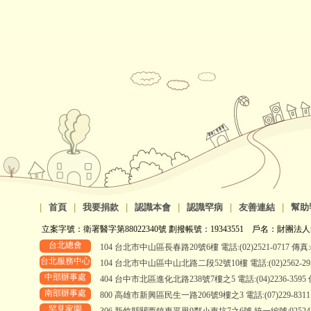
|
首頁
|
我要捐款
|
認識本會
|
認識罕病
|
友善連結
|
幫助
立案字號：衛署醫字第88022340號 劃撥帳號：19343551 戶名：財團法人
台北總會
104 台北市中山區長春路20號6樓 電話:(02)2521-0717 傳真:(0
台北服務中心
104 台北市中山區中山北路二段52號10樓 電話:(02)2562-2958、
中部辦事處
404 台中市北區進化北路238號7樓之5 電話:(04)2236-3595 傳真
南部辦事處
800 高雄市新興區民生一路206號9樓之3 電話:(07)229-8311 傳真
罕見家園