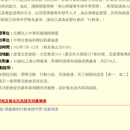
擁有的能力。為此，殘障聯盟舉辦「身心障礙青年標竿學習營」，希望能讓身心
以及權益倡導的方法，以培育障礙青年標竿人才，為自身權益發聲，共同為維護
行動能力的青年們報名參加，讓自己成為改變社會的『行動者』!
理單位：
社團法人中華民國殘障聯盟
助單位：
中華社會福利聯合勸募協會
動時間：
102年7月~12月 （報名截止日6/30）
動地點：
捷運北投會館－大型教室314（臺北市大業路527巷88號，近捷運復興
名對象：
20歲以上身心障礙者，對權利倡導有經驗或興趣者，共計20人。
動說明：
.各階段活動：營隊活動、行動小組、共識會議，共三個階段請見【表一、表二
.兩天一夜營隊活動會安排住宿。
.本活動會提供參與者相關支持服務，請於報名表內填寫細節。
課程及報名訊息請見招募簡章
屆 障礙權利行動者標竿營 招募簡章