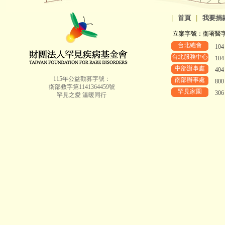
|
首頁
|
我要捐
立案字號：衛署醫字第8
台北總會
10
台北服務中心
10
中部辦事處
40
115年公益勸募字號：
南部辦事處
80
衛部救字第1141364459號
罕見家園
30
罕見之愛 溫暖同行