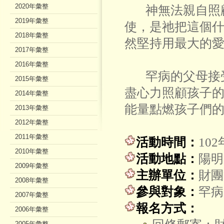
2020年彙整
神無法親自照顧
2019年彙整
使，是祂把這個
2018年彙整
然堅持用最大的
2017年彙整
2016年彙整
罕病的父母接受
2015年彙整
盡心力照顧孩子
2014年彙整
能量點燃孩子們
2013年彙整
2012年彙整
2011年彙整
活動時間：
10
2010年彙整
活動地點：
陽明
2009年彙整
主辦單位：
財團
2008年彙整
參與對象：
罕病
2007年彙整
報名方式：
2006年彙整
2005年彙整