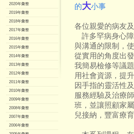
大
2020年彙整
的
小事
2019年彙整
2018年彙整
各位親愛的病友
2017年彙整
許多罕病身心障
2016年彙整
與溝通的限制，
2015年彙整
從實用的角度出
2014年彙整
我簡易檢修等議
2013年彙整
2012年彙整
用社會資源，提
2011年彙整
因手指的靈活性
2010年彙整
服務經驗及治療
2009年彙整
班，並讓照顧家
2008年彙整
兒接納，豐富療
2007年彙整
2006年彙整
2005年彙整