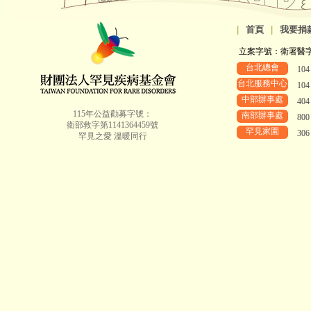
|
首頁
|
我要捐
立案字號：衛署醫字第8
台北總會
10
台北服務中心
10
中部辦事處
40
115年公益勸募字號：
南部辦事處
80
衛部救字第1141364459號
罕見家園
30
罕見之愛 溫暖同行