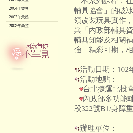
本系列課程，在
2004年彙整
輔具協會」的破
2003年彙整
領改裝玩具實作
2002年彙整
與「內政部輔具
輔具知能及相關
強、精彩可期，相
活動日期：102
活動地點：
台北捷運北投會
內政部多功能
段322號B1/身
辦理單位：