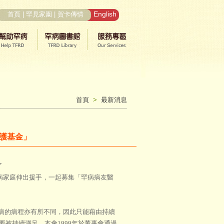
English
首頁
|
罕見家園
|
賀卡傳情
首頁
>
最新消息
照護基金」
了
病家庭伸出援手，一起募集「罕病病友醫
病的病程亦有所不同，因此只能藉由持續
被持續滿足，本會1999年於董事會通過