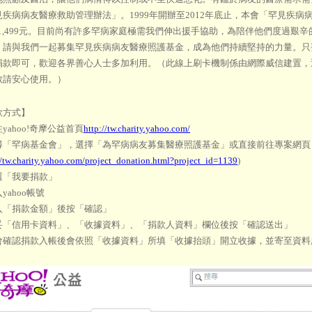
疾病病友醫療救助管理辦法」。1999年開辦至2012年底止，本會「罕見疾病病
,921,499元。目前尚有許多罕病家庭極需我們伸出援手協助，為陪伴他們度過
，請與我們一起募集罕見疾病病友醫療照護基金，成為他們持續堅持的力量。只
捐款即可，歡迎各界善心人士多加利用。（此線上刷卡機制係由網際威信建置，
敬請安心使用。）
款方式】
前往yahoo!奇摩公益首頁
http://tw.charity.yahoo.com/
 搜尋「罕病基金會」，選擇「為罕病病友募集醫療照護基金」或直接前往專案網頁
//tw.charity.yahoo.com/project_donation.html?project_id=1139
)
點選「我要捐款」
入yahoo帳號
輸入「捐款金額」後按「確認」
 填妥「信用卡資料」、「收據資料」、「捐款人資料」欄位後按「確認送出」
 本會確認捐款入帳後會依照「收據資料」所填「收據抬頭」開立收據，並寄至資