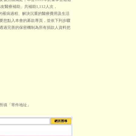
友醫療補助」共補助1,112人次，
艱辛的罹病過程、解決沉重的醫療費用及生活
要您點入本會的募款專頁，並依下列步驟
透過完善的保密機制為所有捐款人資料把
料所填「寄件地址」