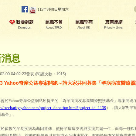
115年8月8日星期六
新消息
-02-09 04:02:23發表 (閱讀次數：1915)
013 Yahoo奇摩公益專案開跑～請大家共同募集「罕病病友醫療
於Yahoo奇摩公益網站所提出的「為罕病病友募集醫療照護基金」專案開跑
p://tw.charity.yahoo.com/project_donation.html?project_id=1139
），請大家對罕
護基金」。
多數的罕見疾病為基因遺傳，使得罕病病友將與疾病共處一生，而每一種疾
地照顧及醫治，讓他們病情得以控制或不至快速惡化。有鑑於病友的醫療需求需要