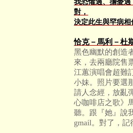
我恐懼過、擔憂過
對，
決定此生與罕病相
恰克－馬利－杜
黑色幽默的創造
來，去兩廳院售
江蕙演唱會超難訂
小妹。照片要選
請人念經，放亂
心咖啡店之歌》
聽。跟『她』說我寫
gmail。對了