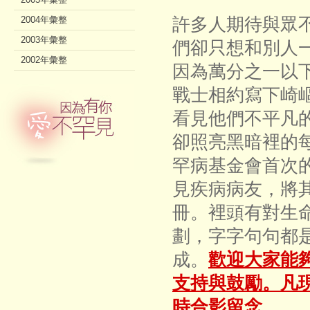
許多人期待與眾
2004年彙整
2003年彙整
們卻只想和別人
2002年彙整
因為萬分之一以
戰士相約寫下崎
看見他們不平凡
卻照亮黑暗裡的
罕病基金會首次
見疾病病友，將
冊。裡頭有對生
劃，字字句句都
成。
歡迎大家能
支持與鼓勵。凡
時合影留念。