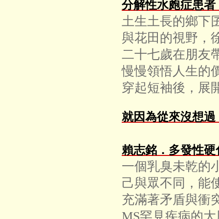
分解性水皰症患者
土生土長的鄉下
與花田的視野，
二十七歲在朋友
慢慢領悟人生的
穿起短袖後，展
就因為從來沒想過
賴志銘．多發性硬
一個乳臭未乾的
己與眾不同，能
充滿著矛盾與衝
MS罕見疾病的