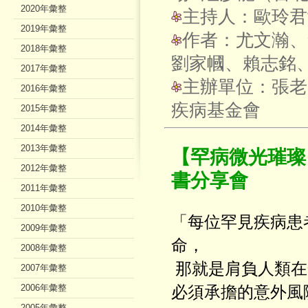
2020年彙整
主持人：歐玲君
2019年彙整
作者：尤文瀚、
2018年彙整
劉家幗、賴志銘
2017年彙整
主辦單位：張老
2016年彙整
疾病基金會
2015年彙整
2014年彙整
2013年彙整
【罕病微光璀璨
2012年彙整
書分享會
2011年彙整
2010年彙整
「每位罕見疾病患
2009年彙整
命，
2008年彙整
那就是肩負人類在
2007年彙整
2006年彙整
必須承擔的意外風
2005年彙整