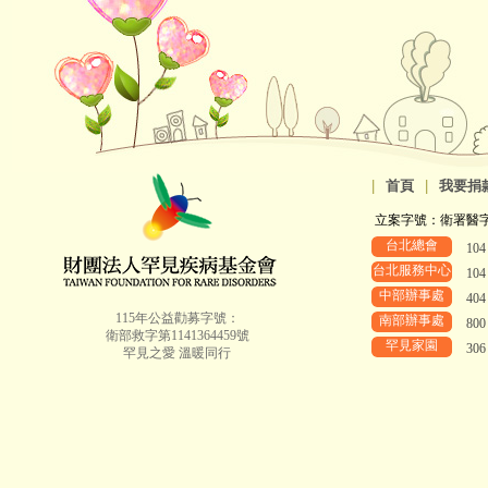
|
首頁
|
我要捐
立案字號：衛署醫字第8
台北總會
10
台北服務中心
10
中部辦事處
40
115年公益勸募字號：
南部辦事處
80
衛部救字第1141364459號
罕見家園
30
罕見之愛 溫暖同行