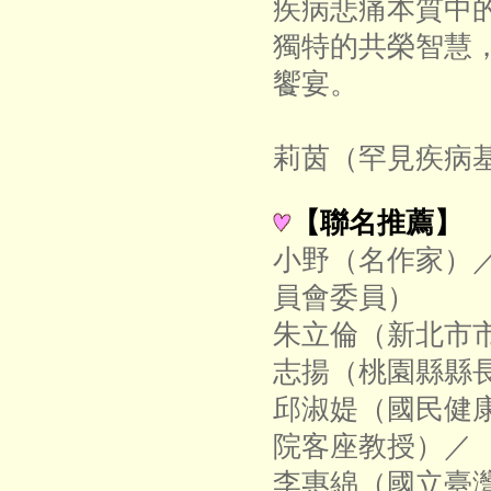
疾病悲痛本質中
獨特的共榮智慧
饗宴。
―
莉茵（罕見疾病
【聯名推薦】
小野（名作家）
員會委員）
朱立倫（新北市
志揚（桃園縣縣
邱淑媞（國民健
院客座教授）／
李惠綿（國立臺