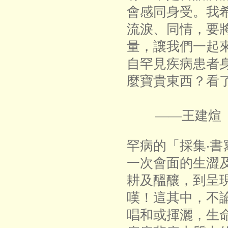
會感同身受。我
流淚、同情，要
量，讓我們一起
自罕見疾病患者
麼寶貴東西？看
――王建煊（
罕病的「採集‧書寫
一次會面的生澀
耕及醞釀，到呈
嘆！這其中，不
唱和或揮灑，生