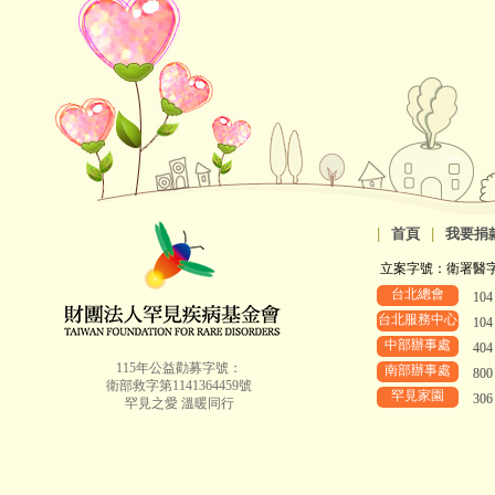
|
首頁
|
我要捐
立案字號：衛署醫字第8
台北總會
10
台北服務中心
10
中部辦事處
40
115年公益勸募字號：
南部辦事處
80
衛部救字第1141364459號
罕見家園
30
罕見之愛 溫暖同行