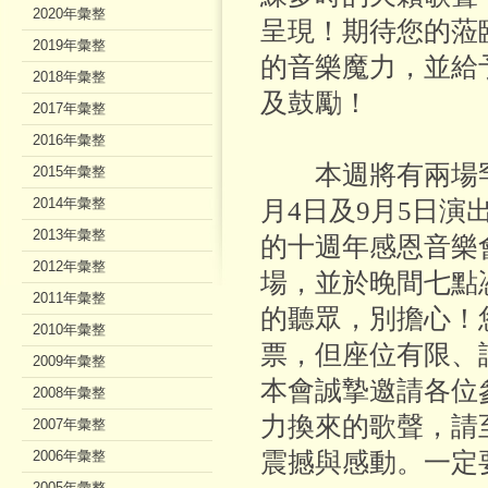
2020年彙整
呈現！期待您的蒞
2019年彙整
的音樂魔力，並給
2018年彙整
及鼓勵！
2017年彙整
2016年彙整
本週將有兩場罕
2015年彙整
2014年彙整
月4日及9月5日
2013年彙整
的十週年感恩音樂
2012年彙整
場，並於晚間七點
2011年彙整
的聽眾，別擔心！
2010年彙整
票，但座位有限、
2009年彙整
本會誠摯邀請各位
2008年彙整
力換來的歌聲，請
2007年彙整
2006年彙整
震撼與感動。一定
2005年彙整