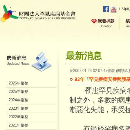
115年
最新消息
於2007-01-24 02:07:47發表 (閱讀次
93年「罕見疾病安養照護
2026年彙整
罹患罕見疾病者雖
2025年彙整
制之外，多數的病
2024年彙整
漸惡化失能，承受
2023年彙整
2022年彙整
2021年彙整
有鑑於罕病多數目