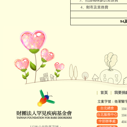
3、照護機構參訪差旅費
4、郵寄及業務費
94
|
首頁
|
我要捐
立案字號：衛署醫字第8
台北總會
10
台北服務中心
10
中部辦事處
40