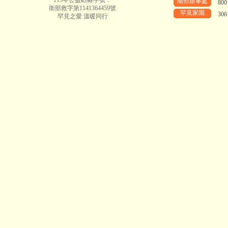
115年公益勸募字號：
南部辦事處
80
衛部救字第1141364459號
罕見家園
30
罕見之愛 溫暖同行