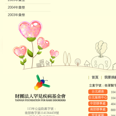
2004年彙整
2003年彙整
2002年彙整
|
首頁
|
我要捐
立案字號：衛署醫字第8
台北總會
10
台北服務中心
10
中部辦事處
40
115年公益勸募字號：
南部辦事處
80
衛部救字第1141364459號
罕見家園