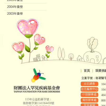
2004年彙整
2003年彙整
2002年彙整
|
首頁
|
我要捐
立案字號：衛署醫字第8
台北總會
10
台北服務中心
10
中部辦事處
40
115年公益勸募字號：
南部辦事處
80
衛部救字第1141364459號
罕見家園