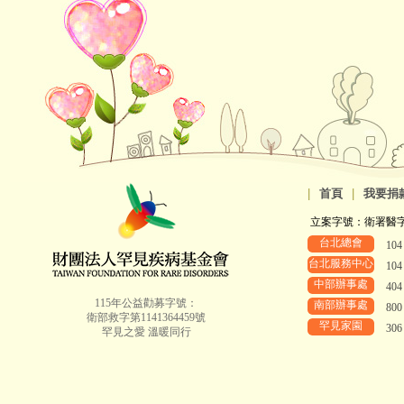
|
首頁
|
我要捐
立案字號：衛署醫字第8
台北總會
10
台北服務中心
10
中部辦事處
40
115年公益勸募字號：
南部辦事處
80
衛部救字第1141364459號
罕見家園
30
罕見之愛 溫暖同行