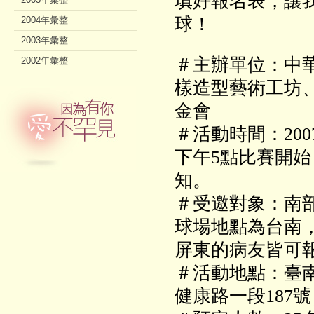
填好報名表，讓
球！
2004年彙整
2003年彙整
＃主辦單位：中
2002年彙整
樣造型藝術工坊
金會
＃
活動時間：
20
下午5點比賽開
知。
＃受邀對象：
南
球場地點為台南
屏東的病友皆可
＃活動地點：臺
健康路一段187號