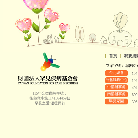
|
首頁
|
我要捐
立案字號：衛署醫字第8
台北總會
10
台北服務中心
10
中部辦事處
40
115年公益勸募字號：
南部辦事處
80
衛部救字第1141364459號
罕見家園
30
罕見之愛 溫暖同行