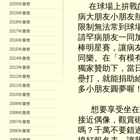
2020年彙整
在球場上拚戰的
2019年彙整
病大朋友小朋友
2018年彙整
限制無法常到球
2017年彙整
請罕病朋友一同
2016年彙整
棒明星賽
，讓病
2015年彙整
同樂。在「有模
2014年彙整
獨家贊助下，當
2013年彙整
2012年彙整
壘打，就能捐助
2011年彙整
多小朋友圓夢喔
2010年彙整
2009年彙整
想要享受坐在
2008年彙整
接近偶像，觀賞
2007年彙整
嗎？千萬不要錯
2006年彙整
2005年彙整