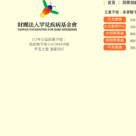
|
首頁
|
我要捐
立案字號：衛署醫字第8
台北總會
10
台北服務中心
10
中部辦事處
40
115年公益勸募字號：
南部辦事處
80
衛部救字第1141364459號
罕見家園
30
罕見之愛 溫暖同行