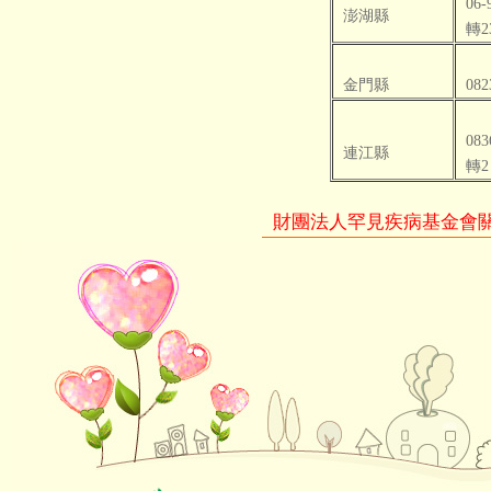
06-
澎湖縣
轉2
金門縣
082
083
連江縣
轉2
財團法人罕見疾病基金會