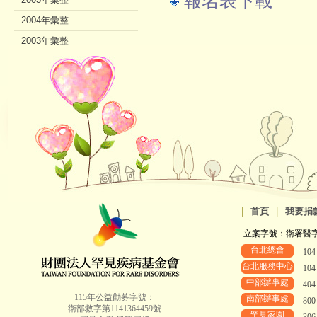
報名表下載
2004年彙整
2003年彙整
2002年彙整
|
首頁
|
我要捐
立案字號：衛署醫字第8
台北總會
10
台北服務中心
10
中部辦事處
40
115年公益勸募字號：
南部辦事處
80
衛部救字第1141364459號
罕見家園