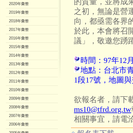
的質量，並將成果回
2020年彙整
之初，無論是營
2019年彙整
向，都亟需各界
2018年彙整
於此，本會將召開「
2017年彙整
2016年彙整
議」，敬邀您踴
2015年彙整
2014年彙整
時間：97年12月1
2013年彙整
地點：台北市
2012年彙整
1段17號，地圖
2011年彙整
2010年彙整
欲報名者，請下載報
2009年彙整
2008年彙整
ms10@tfrd.org.tw
2007年彙整
相關事宜，請電
2006年彙整
2005年彙整