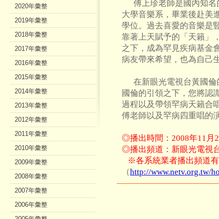
傅上珍老師是國內知名的
2020年彙整
大學音樂系，畢業後赴美
2019年彙整
學位。過去喜愛的音樂是
2018年彙整
靠著上天賦予的「天籟」
之下，成為罕見疾病基金
2017年彙整
病友帶來希望，也為自己
2016年彙整
2015年彙整
在新眼光電視台黃國倫的
2014年彙整
國倫的引領之下，您將認
過程以及帶領罕病天籟合
2013年彙整
傅老師以及罕病四重唱的
2012年彙整
2011年彙整
◎播出時間：2008年11月27
2010年彙整
◎播出頻道：新眼光電視台（
※各系統業者播出頻道有
2009年彙整
（
http://www.netv.org.tw/h
2008年彙整
2007年彙整
2006年彙整
2005年彙整