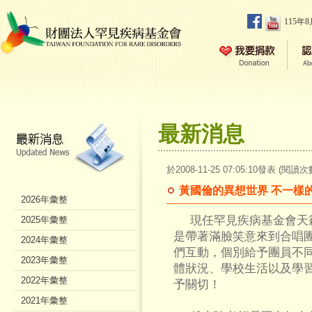
115年
最新消息
於2008-11-25 07:05:10發表 (閱讀次
黃國倫的異想世界 不一樣
2026年彙整
現任罕見疾病基金會天籟
2025年彙整
是帶著滿臉笑意來到合唱
2024年彙整
們互動，個別給予團員不
2023年彙整
體狀況、學校生活以及學
2022年彙整
予關切！
2021年彙整