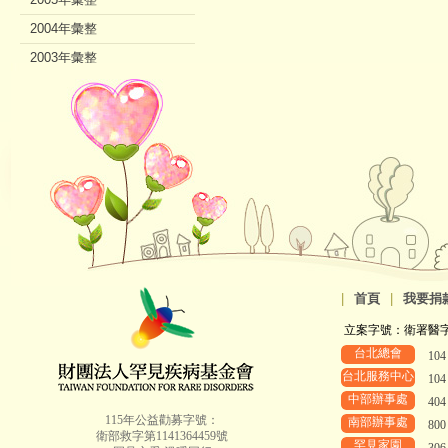
2004年彙整
2003年彙整
2002年彙整
|
首頁
|
我要捐
立案字號：衛署醫字第8
台北總會
10
台北服務中心
10
中部辦事處
40
115年公益勸募字號：
南部辦事處
80
衛部救字第1141364459號
罕見家園