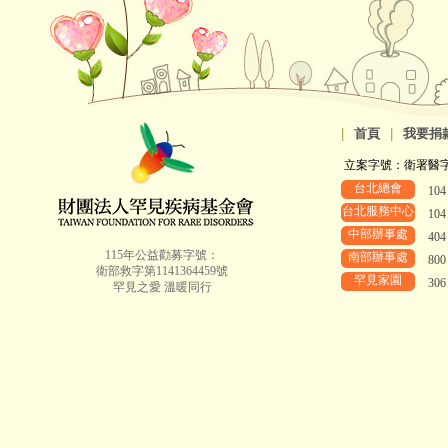
|
首頁
|
我要捐
立案字號：衛署醫字第8
台北總會
10
台北服務中心
10
中部辦事處
40
115年公益勸募字號：
南部辦事處
80
衛部救字第1141364459號
罕見家園
30
罕見之愛 溫暖同行