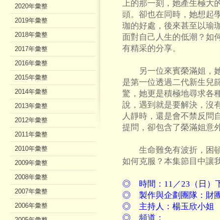
上的那一刻，她產生極大
2020年彙整
頭。卻也在同時，她想起
2019年彙整
珈的好處，後來甚至以瑜
2018年彙整
面對自己人生的低潮？如
有精采的分享。
2017年彙整
2016年彙整
另一位來賓榮滿姐，她
2015年彙整
是第一位透過二代新生兒
2014年彙整
驚，她更是積極地尋求各
說，遇到就是要解決，沒
2013年彙整
人靜時，還是會不禁反問
2012年彙整
提問，卻包含了榮滿姐意
2011年彙整
2010年彙整
生命難免有波折，困頓
如何克服？本集節目中讓
2009年彙整
2008年彙整
◎ 時間：11／23（日）下
2007年彙整
◎ 製作與企劃團隊：財
2006年彙整
◎ 主持人：楊玉欣小姐
◎ 頻道：
2005年彙整