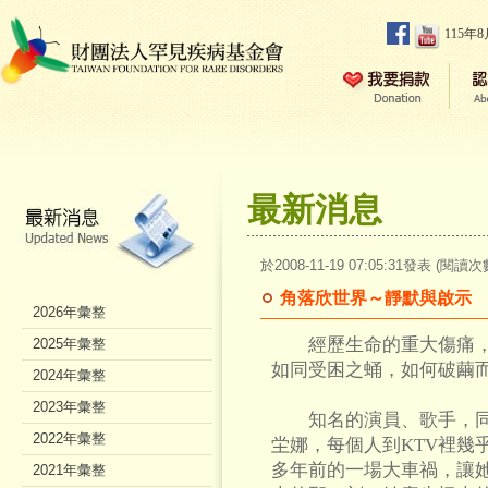
115年
最新消息
於2008-11-19 07:05:31發表 (閱讀次
角落欣世界～靜默與啟示
2026年彙整
經歷生命的重大傷痛，
2025年彙整
如同受困之蛹，如何破繭
2024年彙整
2023年彙整
知名的演員、歌手，同
2022年彙整
坣娜，每個人到KTV裡幾
多年前的一場大車禍，讓
2021年彙整