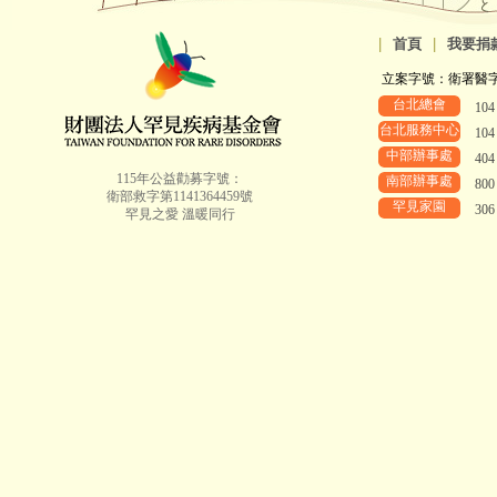
|
首頁
|
我要捐
立案字號：衛署醫字第8
台北總會
10
台北服務中心
10
中部辦事處
40
115年公益勸募字號：
南部辦事處
80
衛部救字第1141364459號
罕見家園
30
罕見之愛 溫暖同行