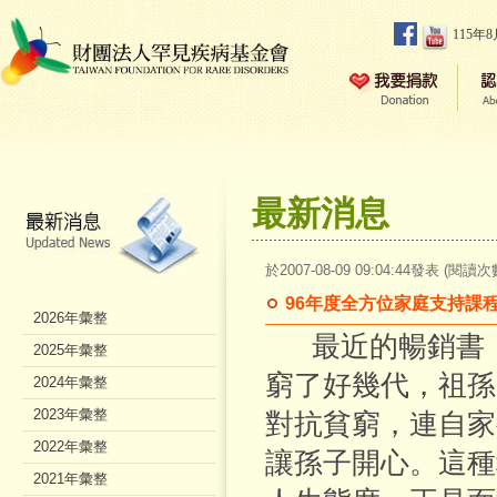
115年
最新消息
於2007-08-09 09:04:44發表 (閱讀次
96年度全方位家庭支持課
2026年彙整
最近的暢銷書「
2025年彙整
窮了好幾代，祖孫
2024年彙整
2023年彙整
對抗貧窮，連自家
2022年彙整
讓孫子開心。這種
2021年彙整