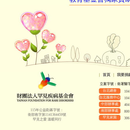
|
首頁
|
我要捐
立案字號：衛署醫字第8
台北總會
10
台北服務中心
10
中部辦事處
40
115年公益勸募字號：
南部辦事處
80
衛部救字第1141364459號
罕見家園
30
罕見之愛 溫暖同行