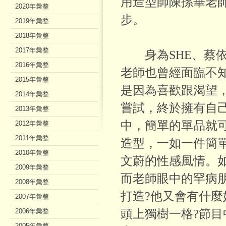
用造型師陳孫華老
2020年彙整
步。
2019年彙整
2018年彙整
2017年彙整
身為SHE、蔡依
2016年彙整
老師也曾經面臨不
2015年彙整
是因為喜歡跟渴望
2014年彙整
嘗試，終於擁有自
2013年彙整
中，簡單的單品就
2012年彙整
2011年彙整
造型，一如一件簡
2010年彙整
文蔚的性感風情。
2009年彙整
而老師眼中的罕病
2008年彙整
打造?他又會有什
2007年彙整
2006年彙整
頭上獨樹一格?節
2005年彙整