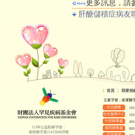
更多訊息，請
肝醣儲積症病友
|
首頁
|
我要捐
立案字號：衛署醫字第8
台北總會
10
台北服務中心
10
中部辦事處
40
115年公益勸募字號：
南部辦事處
80
衛部救字第1141364459號
罕見家園