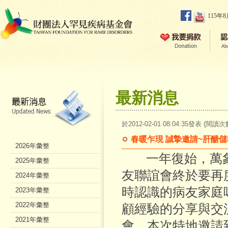
115年
最新消息
於2012-02-01 08:04:35發表 (閱讀次
春暖乍現 誠摯邀請~肝醣
2026年彙整
一年復始，萬象更
2025年彙整
友聯誼會終於要再
2024年彙整
時認識的病友家庭
2023年彙整
2022年彙整
顧經驗的分享與交
2021年彙整
會，本次特地邀請