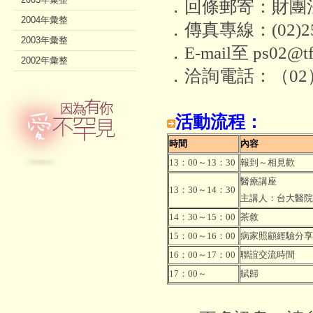
．回條郵寄：財團法
2004年彙整
．傳真專線：(02)256
2003年彙整
．E-mail至 ps02@
2002年彙整
．洽詢電話：（02）25
活動流程：
時間
內容
13：00～13：30
報到～相見歡
醫療講座
13：30～14：30
主講人：台大醫院
14：30～15：00
茶敘
15：00～16：00
病家照顧經驗分享
16：00～17：00
聯誼交流時間
17：00～
賦歸