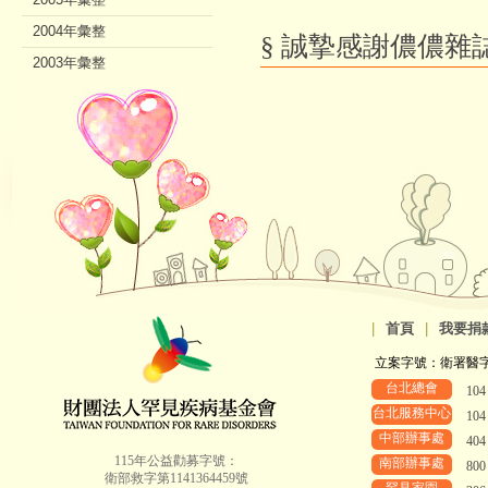
2004年彙整
§ 誠摯感謝儂儂雜
2003年彙整
2002年彙整
|
首頁
|
我要捐
立案字號：衛署醫字第8
台北總會
10
台北服務中心
10
中部辦事處
40
115年公益勸募字號：
南部辦事處
80
衛部救字第1141364459號