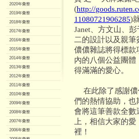
2020年彙整
(
http://goods.ruten
2019年彙整
11080721906285
)
2018年彙整
Janet、方文山
2017年彙整
二的設計以及親筆
2016年彙整
儂儂雜誌將得標款
2015年彙整
2014年彙整
內的八個公益團體
2013年彙整
得滿滿的愛心。
2012年彙整
2011年彙整
在此除了感謝儂儂
2010年彙整
們的熱情協助，也
2009年彙整
會將這筆善款全數
2008年彙整
上，相信大家的愛
2007年彙整
2006年彙整
裡！
2005年彙整