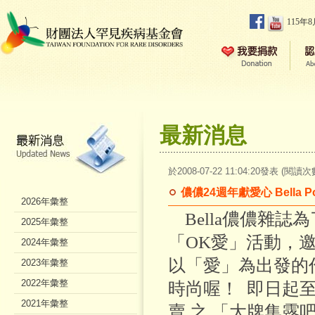
115年
最新消息
於2008-07-22 11:04:20發表 (閱讀次
儂儂24週年獻愛心 Bella 
2026年彙整
Bella儂儂雜誌
2025年彙整
「OK愛」活動，邀
2024年彙整
以「愛」為出發的
2023年彙整
2022年彙整
時尚喔！ 即日起
2021年彙整
賣 之 「大牌集露