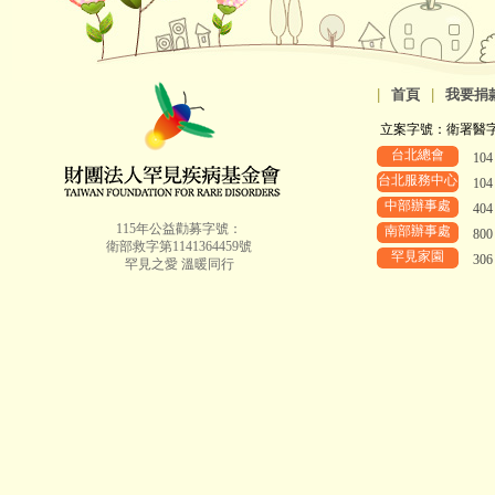
|
首頁
|
我要捐
立案字號：衛署醫字第8
台北總會
10
台北服務中心
10
中部辦事處
40
115年公益勸募字號：
南部辦事處
80
衛部救字第1141364459號
罕見家園
30
罕見之愛 溫暖同行