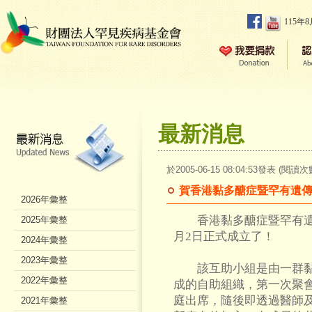
115年
最新消息
於2005-06-15 08:04:53發表 (閱讀次
賀香港黏多醣症暨罕有遺
2026年彙整
香港黏多醣症暨罕有遺傳病
2025年彙整
月2日正式成立了！
2024年彙整
2023年彙整
該互助小組是由一群黏
2022年彙整
成的自助組織，第一次聚會是
庭出席，隨後即透過醫師
2021年彙整