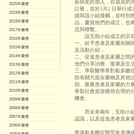
新病友的加入，在成員的共
2020年彙整
註冊，並於5月2 日舉行
2019年彙整
續與該小組接觸，並特別
2018年彙整
品，慶賀他們的成立，也
流與聯繫。
2017年彙整
該互助小組成立的宗旨
2016年彙整
一、給予患者及家屬有關
2015年彙整
及活動介紹；
2014年彙整
二、促進患者及家屬之間
他們分享治療、復康及生
2013年彙整
三、爭取醫學界對黏多醣
2012年彙整
助有關方面在藥物及其他
2011年彙整
四、匯聚患者及家屬的力
2010年彙整
爭取社會資源獲得合理的
機會。
2009年彙整
2008年彙整
而未來兩年，互助小組
2007年彙整
認識，以及促進患者及家
2006年彙整
香港黏多醣症暨罕有遺傳
2005年彙整