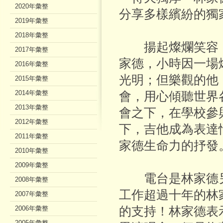
2020年彙整
分享多樣繽紛的獨
2019年彙整
2018年彙整
揚起燦爛笑容，
2017年彙整
家德，小時因一場
2016年彙整
光明；但樂觀的他
2015年彙整
2014年彙整
會，用心傾聽世界
2013年彙整
會之下，在學校參
2012年彙整
下，吉他成為表達
2011年彙整
家德生命力的抒發
2010年彙整
2009年彙整
電台是林家德另
2008年彙整
工作超過十年的林
2007年彙整
2006年彙整
的支持！林家德表
2005年彙整