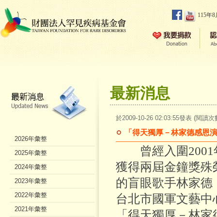
115年
最新消息
於2009-10-26 02:03:55發表 (閱讀次
「得天獨厚－林家德感恩
2026年彙整
曾經入圍2001
2025年彙整
獲得兩屆金鐘獎殊
2024年彙整
的盲眼歌手林家德，
2023年彙整
2022年彙整
台北市國軍文藝中心
2021年彙整
「得天獨厚－林家