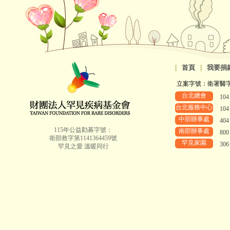
|
首頁
|
我要捐
立案字號：衛署醫字第8
台北總會
10
台北服務中心
10
中部辦事處
40
115年公益勸募字號：
南部辦事處
80
衛部救字第1141364459號
罕見家園
30
罕見之愛 溫暖同行