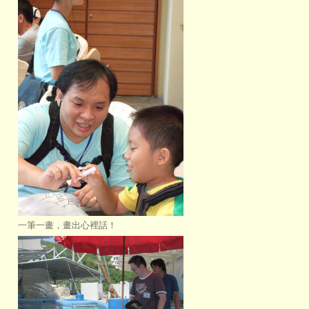
一筆一畫，畫出心裡話！