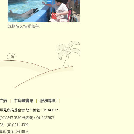
既期待又怕受傷害。
罕病
|
罕病圖書館
|
服務專區
|
罕見疾病基金會 統一編號：19340872
2)2567-3560 代表號：0912337876
(02)2511-5396
:(04)2236-9853