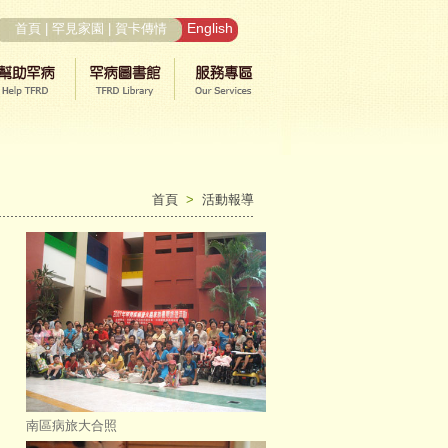
English
首頁
|
罕見家園
|
賀卡傳情
首頁
>
活動報導
南區病旅大合照