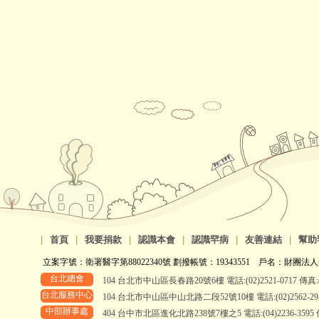
|
首頁
|
我要捐款
|
認識本會
|
認識罕病
|
友善連結
|
幫助
立案字號：衛署醫字第88022340號 劃撥帳號：19343551 戶名：財團法人
台北總會
104 台北市中山區長春路20號6樓 電話:(02)2521-0717 傳真:(0
台北服務中心
104 台北市中山區中山北路二段52號10樓 電話:(02)2562-2958、
中部辦事處
404 台中市北區進化北路238號7樓之5 電話:(04)2236-3595 傳真