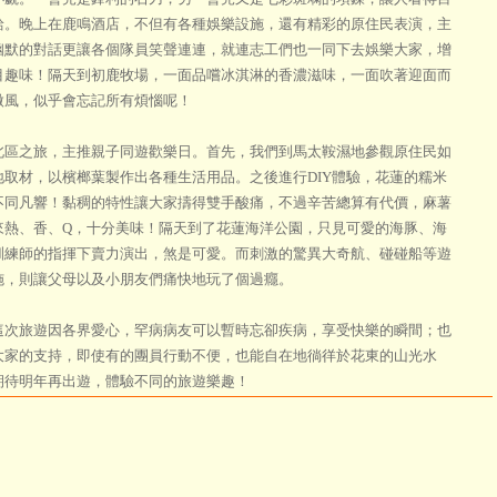
給。晚上在鹿鳴酒店，不但有各種娛樂設施，還有精彩的原住民表演，主
幽默的對話更讓各個隊員笑聲連連，就連志工們也一同下去娛樂大家，增
目趣味！隔天到初鹿牧場，一面品嚐冰淇淋的香濃滋味，一面吹著迎面而
微風，似乎會忘記所有煩惱呢！
之旅，主推親子同遊歡樂日。首先，我們到馬太鞍濕地參觀原住民如
地取材，以檳榔葉製作出各種生活用品。之後進行DIY體驗，花蓮的糯米
不同凡響！黏稠的特性讓大家擣得雙手酸痛，不過辛苦總算有代價，麻薯
來熱、香、Q，十分美味！隔天到了花蓮海洋公園，只見可愛的海豚、海
訓練師的指揮下賣力演出，煞是可愛。而刺激的驚異大奇航、碰碰船等遊
施，則讓父母以及小朋友們痛快地玩了個過癮。
旅遊因各界愛心，罕病病友可以暫時忘卻疾病，享受快樂的瞬間；也
大家的支持，即使有的團員行動不便，也能自在地徜徉於花東的山光水
期待明年再出遊，體驗不同的旅遊樂趣！